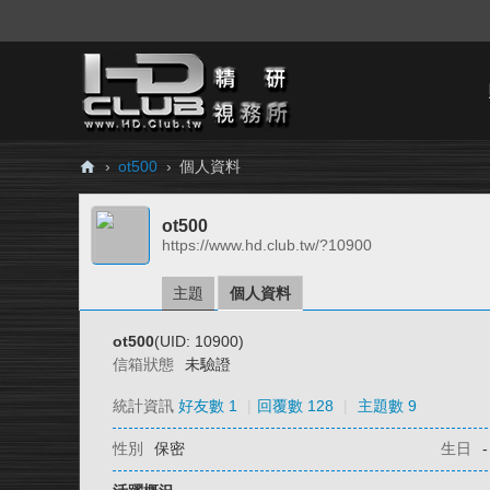
›
ot500
›
個人資料
H
ot500
D.
https://www.hd.club.tw/?10900
Cl
ub
主題
個人資料
精
ot500
(UID: 10900)
研
信箱狀態
未驗證
視
統計資訊
好友數 1
|
回覆數 128
|
主題數 9
務
性別
保密
生日
-
所