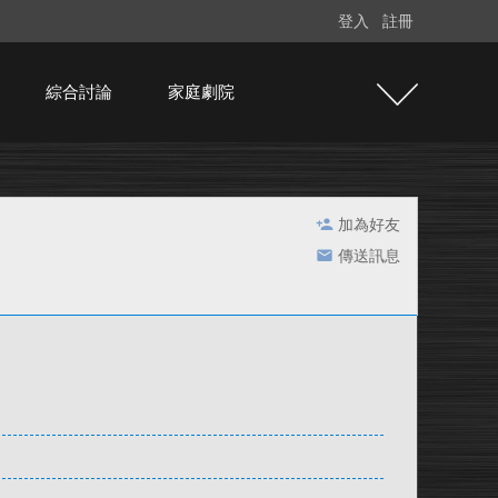
登入
註冊
綜合討論
家庭劇院
加為好友
傳送訊息