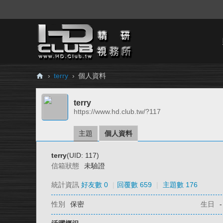
›
terry
›
個人資料
H
terry
D.
https://www.hd.club.tw/?117
Cl
ub
主題
個人資料
精
terry
(UID: 117)
研
信箱狀態
未驗證
視
統計資訊
好友數 0
|
回覆數 659
|
主題數 176
務
性別
保密
生日
-
所