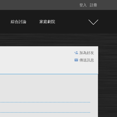
登入
註冊
綜合討論
家庭劇院
加為好友
傳送訊息