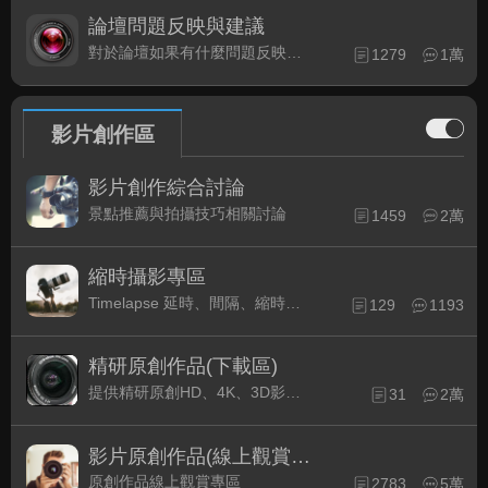
論壇問題反映與建議
對於論壇如果有什麼問題反映或是建議, 竭誠歡迎在這裡盡情發表
1279
1萬
影片創作區
影片創作綜合討論
景點推薦與拍攝技巧相關討論
1459
2萬
縮時攝影專區
Timelapse 延時、間隔、縮時攝影的軟硬體與拍攝技巧相關討論
129
1193
精研原創作品(下載區)
提供精研原創HD、4K、3D影片作品下載專區
31
2萬
影片原創作品(線上觀賞區)
原創作品線上觀賞專區
2783
5萬