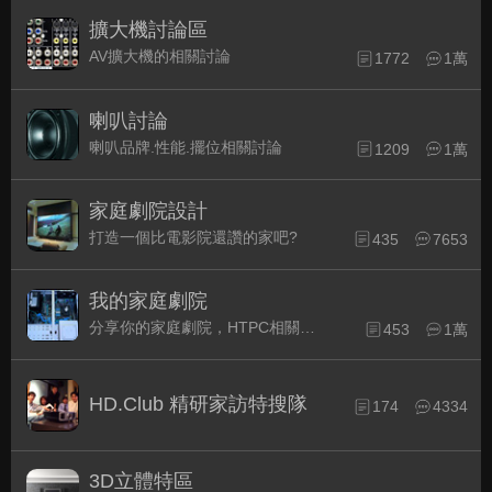
擴大機討論區
AV擴大機的相關討論
1772
1萬
喇叭討論
喇叭品牌.性能.擺位相關討論
1209
1萬
家庭劇院設計
打造一個比電影院還讚的家吧?
435
7653
我的家庭劇院
分享你的家庭劇院，HTPC相關配備的組裝經驗交流。
453
1萬
HD.Club 精研家訪特搜隊
174
4334
3D立體特區