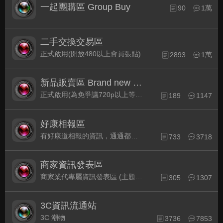
一起團購區 Group Buy
90
1萬
二手交換交易區
正式啟用(開放480以上會員張貼)
2893
1萬
新品販賣區 Brand new Plaza
正式啟用(為免爭議720p以上等級發表限定)
189
1147
好康相報區
有好康道相報的資訊，通通都集中在此
733
3718
商家資訊發表區
商家業代專屬資訊發表區 (主題30天後自動關閉)
305
1307
3C資訊流通站
3C 潮物
3736
7853