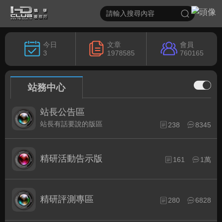
今日
文章
會員
3
1978585
760165
站務中心
站長公告區
站長有話要說的版區
238
8345
精研活動告示版
161
1萬
精研評測專區
280
6828