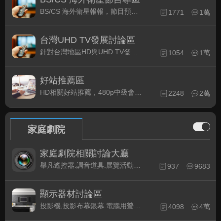
BS/CS 海外衛星報報，節目預約錄影提示
1771
1萬
台灣UHD TV發展討論區
針對台灣地區HD與UHD TV發展的現況討論
1054
1萬
好站推薦區
HD相關好站推薦，480p中級會員以上限定
2248
2萬
家庭劇院
家庭劇院相關討論大廳
舉凡遙控器.調音道具.展覽活動...有關家庭劇院不分類的相關討論都可在此發表。
937
9683
顯示器材討論區
投影機,投影布幕銀幕.電腦用螢幕、3D立體..等顯示設備討論
4098
4萬