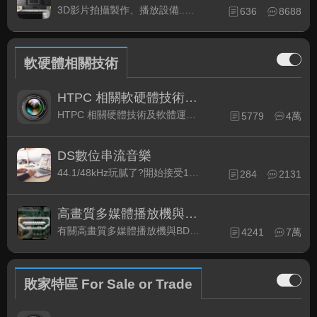
3D影片拍攝製作、播放設備..等相關討論
636
8688
軟硬體相關技術
HTPC 相關軟硬體技術及運用
HTPC 相關硬體技術及軟體運用與產品資訊
5779
4萬
DS數位串流音樂
44.1/48kHz玩膩了?開始接受192kHz/24bit 音樂的衝擊吧!
284
2131
高畫質多媒體播放機與BD討論區
有關高畫質多媒體播放機與BD相關討論區
4241
7萬
敗家特區 For Sale or Trade