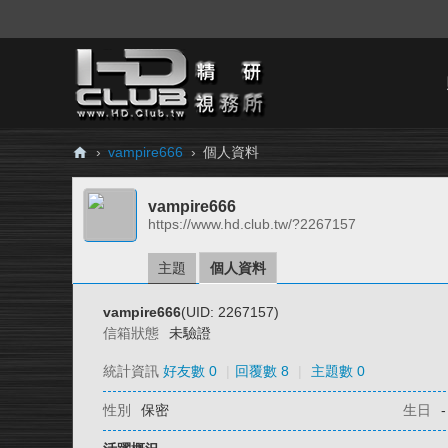
›
vampire666
›
個人資料
H
vampire666
D.
https://www.hd.club.tw/?2267157
Cl
ub
主題
個人資料
精
vampire666
(UID: 2267157)
研
信箱狀態
未驗證
視
統計資訊
好友數 0
|
回覆數 8
|
主題數 0
務
性別
保密
生日
-
所