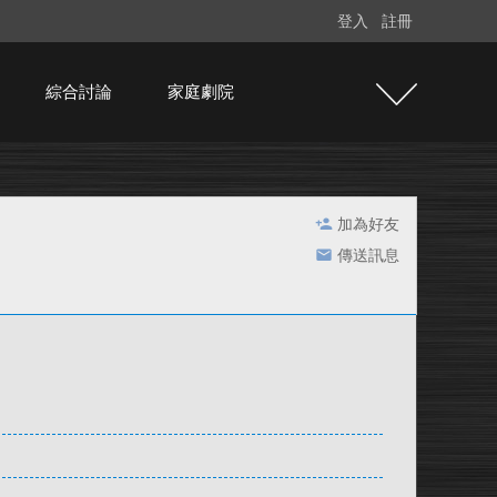
登入
註冊
綜合討論
家庭劇院
加為好友
傳送訊息