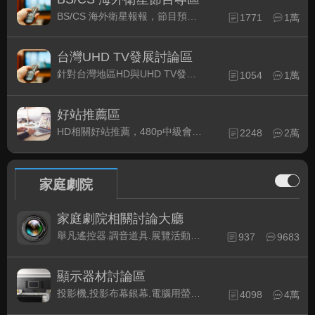
BS/CS 海外衛星報報，節目預約錄影提示
1771
1萬
台灣UHD TV發展討論區
針對台灣地區HD與UHD TV發展的現況討論
1054
1萬
好站推薦區
HD相關好站推薦，480p中級會員以上限定
2248
2萬
家庭劇院
家庭劇院相關討論大廳
舉凡遙控器.調音道具.展覽活動...有關家庭劇院不分類的相關討論都可在此發表。
937
9683
顯示器材討論區
投影機,投影布幕銀幕.電腦用螢幕、3D立體..等顯示設備討論
4098
4萬