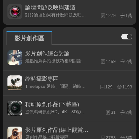
論壇問題反映與建議
對於論壇如果有什麼問題反映或是建議, 竭誠歡迎在這裡盡情發表
1279
1萬
影片創作區
影片創作綜合討論
景點推薦與拍攝技巧相關討論
1459
2萬
縮時攝影專區
Timelapse 延時、間隔、縮時攝影的軟硬體與拍攝技巧相關討論
129
1193
精研原創作品(下載區)
提供精研原創HD、4K、3D影片作品下載專區
31
2萬
影片原創作品(線上觀賞區)
原創作品線上觀賞專區
2783
5萬