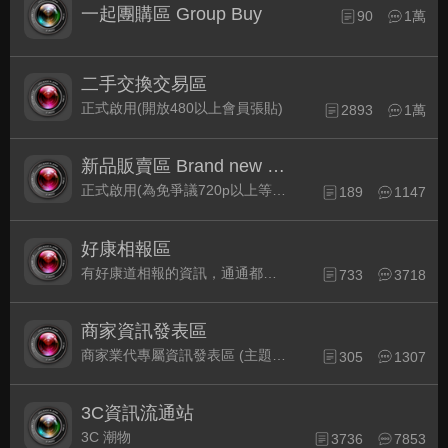
一起團購區 Group Buy
90
1萬
二手交換交易區
正式啟用(開放480以上會員張貼)
2893
1萬
新品販賣區 Brand new Plaza
正式啟用(為免爭議720p以上等級發表限定)
189
1147
好康相報區
有好康道相報的資訊，通通都集中在此
733
3718
商家資訊發表區
商家業代專屬資訊發表區 (主題30天後自動關閉)
305
1307
3C資訊流通站
3C 潮物
3736
7853