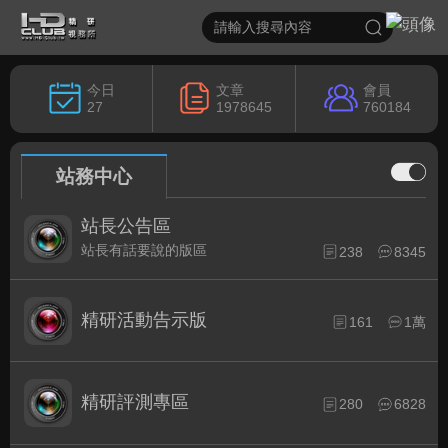
今日
文章
會員
27
1978645
760184
站務中心
站長公告區
站長有話要說的版區
238
8345
精研活動告示版
161
1萬
精研評測專區
280
6828