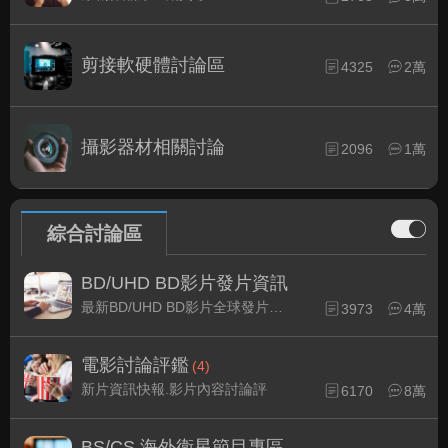
剪接軟硬體討論區
4325
2萬
攝影器材相關討論
2096
1萬
綜合討論區
BD/UHD BD影片發片資訊
最新BD/UHD BD影片全球發片速報
3973
4萬
電影討論評鑑
(4)
新片資訊快報.影片內容討論評
6170
8萬
BS/CS 海外衛星節目專區