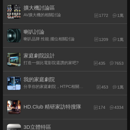
擴大機討論區
AV擴大機的相關討論
1772
1萬
喇叭討論
喇叭品牌.性能.擺位相關討論
1209
1萬
家庭劇院設計
打造一個比電影院還讚的家吧?
435
7653
我的家庭劇院
分享你的家庭劇院，HTPC相關配備的組裝經驗交流。
453
1萬
HD.Club 精研家訪特搜隊
174
4334
3D立體特區