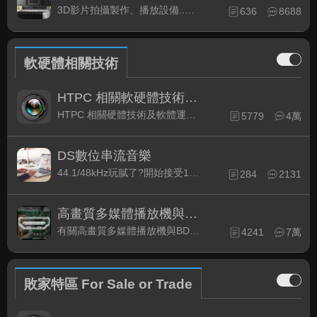
3D影片拍攝製作、播放設備..等相關討論
636
8688
軟硬體相關技術
HTPC 相關軟硬體技術及運用
HTPC 相關硬體技術及軟體運用與產品資訊
5779
4萬
DS數位串流音樂
44.1/48kHz玩膩了?開始接受192kHz/24bit 音樂的衝擊吧!
284
2131
高畫質多媒體播放機與BD討論區
有關高畫質多媒體播放機與BD相關討論區
4241
7萬
敗家特區 For Sale or Trade