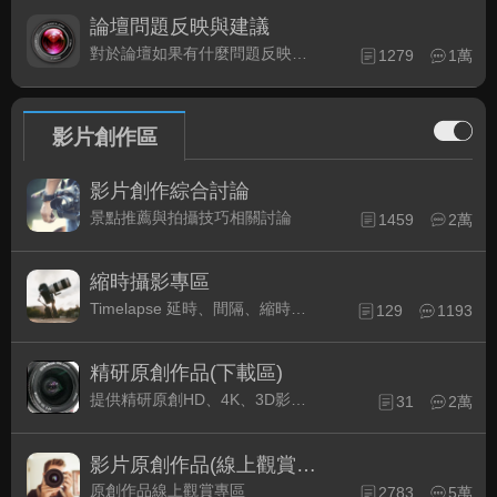
論壇問題反映與建議
對於論壇如果有什麼問題反映或是建議, 竭誠歡迎在這裡盡情發表
1279
1萬
影片創作區
影片創作綜合討論
景點推薦與拍攝技巧相關討論
1459
2萬
縮時攝影專區
Timelapse 延時、間隔、縮時攝影的軟硬體與拍攝技巧相關討論
129
1193
精研原創作品(下載區)
提供精研原創HD、4K、3D影片作品下載專區
31
2萬
影片原創作品(線上觀賞區)
原創作品線上觀賞專區
2783
5萬