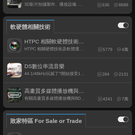
3D影片拍攝製作、播放設備..等相關討論
636
8688
軟硬體相關技術
HTPC 相關軟硬體技術及運用
HTPC 相關硬體技術及軟體運用與產品資訊
5779
4萬
DS數位串流音樂
44.1/48kHz玩膩了?開始接受192kHz/24bit 音樂的衝擊吧!
284
2131
高畫質多媒體播放機與BD討論區
有關高畫質多媒體播放機與BD相關討論區
4241
7萬
敗家特區 For Sale or Trade