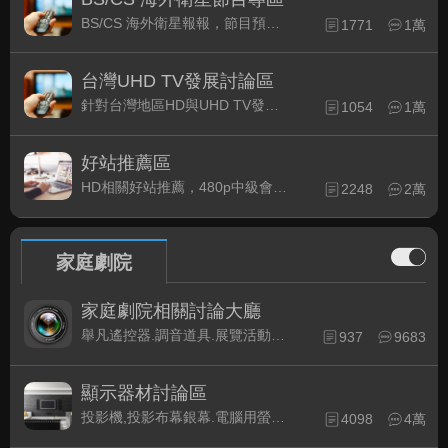
BS/CS 海外衛星報報，節目預約錄影提示
1771
1萬
台灣UHD TV發展討論區
針對台灣地區HD與UHD TV發展的現況討論
1054
1萬
好站推薦區
HD相關好站推薦，480p中級會員以上限定
2248
2萬
家庭劇院
家庭劇院相關討論大廳
舉凡遙控器.調音道具.展覽活動...有關家庭劇院不分類的相關討論都可在此發表。
937
9683
顯示器材討論區
投影機,投影布幕銀幕.電腦用螢幕、3D立體..等顯示設備討論
4098
4萬