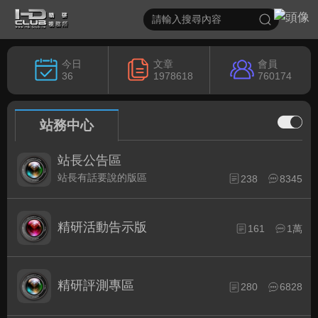
今日
文章
會員
36
1978618
760174
站務中心
站長公告區
站長有話要說的版區
238
8345
精研活動告示版
161
1萬
精研評測專區
280
6828