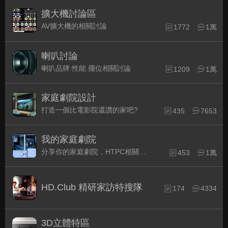
擴大機討論區
AV擴大機的相關討論
1772
1萬
喇叭討論
喇叭品牌.性能.擺位相關討論
1209
1萬
家庭劇院設計
打造一個比電影院還讚的家吧?
435
7653
我的家庭劇院
分享你的家庭劇院，HTPC相關配備的組裝經驗交流。
453
1萬
HD.Club 精研家訪特搜隊
174
4334
3D立體特區