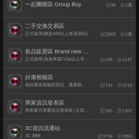
一起團購區 Group Buy
90
1萬
二手交換交易區
正式啟用(開放480以上會員張貼)
2893
1萬
新品販賣區 Brand new Plaza
正式啟用(為免爭議720p以上等級發表限定)
189
1147
好康相報區
有好康道相報的資訊，通通都集中在此
733
3718
商家資訊發表區
商家業代專屬資訊發表區 (主題30天後自動關閉)
305
1307
3C資訊流通站
3C 潮物
3736
7853