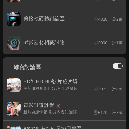
剪接軟硬體討論區
4325
2萬
攝影器材相關討論
2096
1萬
綜合討論區
BD/UHD BD影片發片資訊
(2)
最新BD/UHD BD影片全球發片速報
3973
4萬
電影討論評鑑
(5)
新片資訊快報.影片內容討論評
6170
8萬
BS/CS 海外衛星節目專區