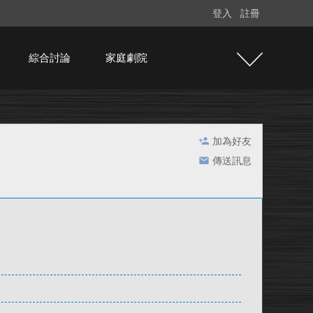
登入
註冊
綜合討論
家庭劇院
加為好友
傳送訊息