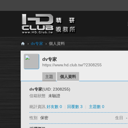
›
dv专家
›
個人資料
H
dv专家
D.
https://www.hd.club.tw/?2308255
Cl
ub
主題
個人資料
精
dv专家
(UID: 2308255)
研
信箱狀態
未驗證
視
統計資訊
好友數 0
|
回覆數 3
|
主題數 0
務
性別
保密
生日
-
所