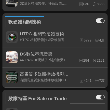
3D影片拍攝製作、播放設備..等相關討論
636
8688
軟硬體相關技術
HTPC 相關軟硬體技術及運用
HTPC 相關硬體技術及軟體運用與產品資訊
5779
4萬
DS數位串流音樂
44.1/48kHz玩膩了?開始接受192kHz/24bit 音樂的衝擊吧!
284
2131
高畫質多媒體播放機與BD討論區
有關高畫質多媒體播放機與BD相關討論區
4241
7萬
敗家特區 For Sale or Trade