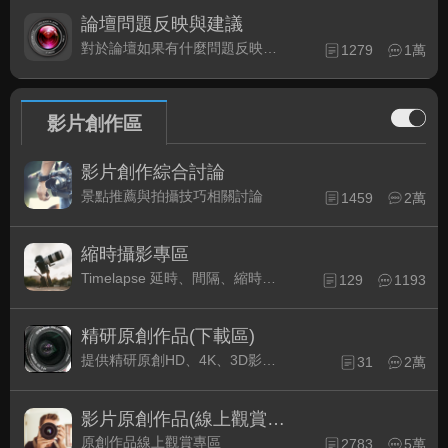
論壇問題反映與建議
對於論壇如果有什麼問題反映或是建議, 竭誠歡迎在這裡盡情發表
1279
1萬
影片創作區
影片創作綜合討論
景點推薦與拍攝技巧相關討論
1459
2萬
縮時攝影專區
Timelapse 延時、間隔、縮時攝影的軟硬體與拍攝技巧相關討論
129
1193
精研原創作品(下載區)
提供精研原創HD、4K、3D影片作品下載專區
31
2萬
影片原創作品(線上觀賞區)
原創作品線上觀賞專區
2783
5萬