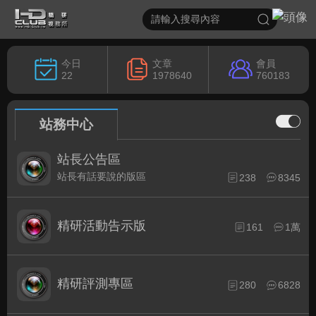
今日
文章
會員
22
1978640
760183
站務中心
站長公告區
站長有話要說的版區
238
8345
精研活動告示版
161
1萬
精研評測專區
280
6828