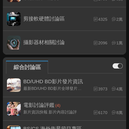
剪接軟硬體討論區
4325
2萬
攝影器材相關討論
2096
1萬
綜合討論區
BD/UHD BD影片發片資訊
最新BD/UHD BD影片全球發片速報
3973
4萬
電影討論評鑑
(4)
新片資訊快報.影片內容討論評
6170
8萬
BS/CS 海外衛星節目專區