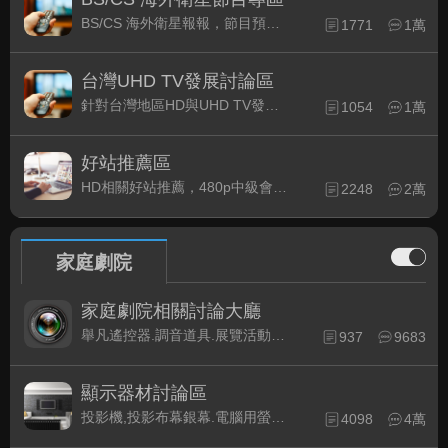
BS/CS 海外衛星報報，節目預約錄影提示
1771
1萬
台灣UHD TV發展討論區
針對台灣地區HD與UHD TV發展的現況討論
1054
1萬
好站推薦區
HD相關好站推薦，480p中級會員以上限定
2248
2萬
家庭劇院
家庭劇院相關討論大廳
舉凡遙控器.調音道具.展覽活動...有關家庭劇院不分類的相關討論都可在此發表。
937
9683
顯示器材討論區
投影機,投影布幕銀幕.電腦用螢幕、3D立體..等顯示設備討論
4098
4萬