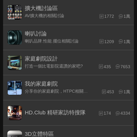
擴大機討論區
AV擴大機的相關討論
1772
1萬
喇叭討論
喇叭品牌.性能.擺位相關討論
1209
1萬
家庭劇院設計
打造一個比電影院還讚的家吧?
435
7653
我的家庭劇院
分享你的家庭劇院，HTPC相關配備的組裝經驗交流。
453
1萬
HD.Club 精研家訪特搜隊
174
4334
3D立體特區