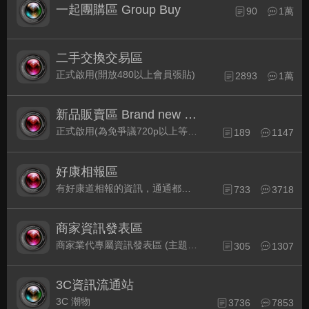
一起團購區 Group Buy
90
1萬
二手交換交易區
正式啟用(開放480以上會員張貼)
2893
1萬
新品販賣區 Brand new Plaza
正式啟用(為免爭議720p以上等級發表限定)
189
1147
好康相報區
有好康道相報的資訊，通通都集中在此
733
3718
商家資訊發表區
商家業代專屬資訊發表區 (主題30天後自動關閉)
305
1307
3C資訊流通站
3C 潮物
3736
7853