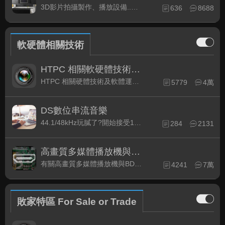
3D影片拍攝製作、播放設備..等相關討論
636
8688
軟硬體相關技術
HTPC 相關軟硬體技術及運用
HTPC 相關硬體技術及軟體運用與產品資訊
5779
4萬
DS數位串流音樂
44.1/48kHz玩膩了?開始接受192kHz/24bit 音樂的衝擊吧!
284
2131
高畫質多媒體播放機與BD討論區
有關高畫質多媒體播放機與BD相關討論區
4241
7萬
敗家特區 For Sale or Trade