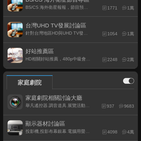
BS/CS 海外衛星報報，節目預約錄影提示
1771
1萬
台灣UHD TV發展討論區
針對台灣地區HD與UHD TV發展的現況討論
1054
1萬
好站推薦區
HD相關好站推薦，480p中級會員以上限定
2248
2萬
家庭劇院
家庭劇院相關討論大廳
舉凡遙控器.調音道具.展覽活動...有關家庭劇院不分類的相關討論都可在此發表。
937
9683
顯示器材討論區
投影機,投影布幕銀幕.電腦用螢幕、3D立體..等顯示設備討論
4098
4萬