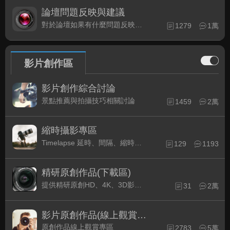
論壇問題反映與建議
對於論壇如果有什麼問題反映或是建議, 竭誠歡迎在這裡盡情發表
1279
1萬
影片創作區
影片創作綜合討論
景點推薦與拍攝技巧相關討論
1459
2萬
縮時攝影專區
Timelapse 延時、間隔、縮時攝影的軟硬體與拍攝技巧相關討論
129
1193
精研原創作品(下載區)
提供精研原創HD、4K、3D影片作品下載專區
31
2萬
影片原創作品(線上觀賞區)
原創作品線上觀賞專區
2783
5萬