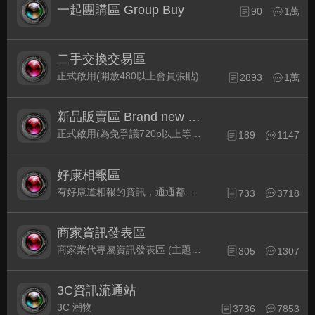
一起團購區 Group Buy
90
1萬
二手交換交易區
正式啟用(開放480以上會員張貼)
2893
1萬
新品販賣區 Brand new Plaza
正式啟用(為免爭議720p以上等級發表限定)
189
1147
好康相報區
有好康道相報的資訊，通通都集中在此
733
3718
商家資訊發表區
商家業代專屬資訊發表區 (主題30天後自動關閉)
305
1307
3C資訊流通站
3C 潮物
3736
7853