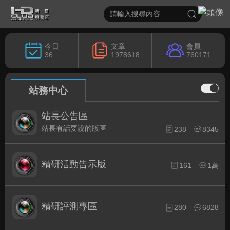
今日
文章
會員
36
1978618
760171
站務中心
站長公告區
站長有話要說的版區
238
8345
精研活動告示版
161
1萬
精研評測專區
280
6828