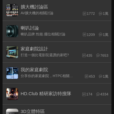
擴大機討論區
AV擴大機的相關討論
1772
1萬
喇叭討論
喇叭品牌.性能.擺位相關討論
1209
1萬
家庭劇院設計
打造一個比電影院還讚的家吧?
435
7653
我的家庭劇院
分享你的家庭劇院，HTPC相關配備的組裝經驗交流。
453
1萬
HD.Club 精研家訪特搜隊
174
4334
3D立體特區