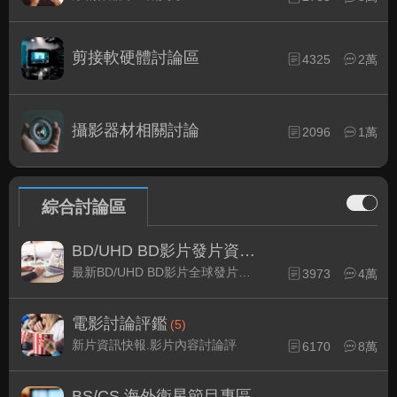
剪接軟硬體討論區
4325
2萬
攝影器材相關討論
2096
1萬
綜合討論區
BD/UHD BD影片發片資訊
(2)
最新BD/UHD BD影片全球發片速報
3973
4萬
電影討論評鑑
(5)
新片資訊快報.影片內容討論評
6170
8萬
BS/CS 海外衛星節目專區