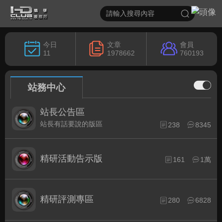
今日
文章
會員
11
1978662
760193
站務中心
站長公告區
站長有話要說的版區
238
8345
精研活動告示版
161
1萬
精研評測專區
280
6828