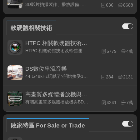
3D影片拍攝製作、播放設備..等相關討論
636
8688
軟硬體相關技術
HTPC 相關軟硬體技術及運用
HTPC 相關硬體技術及軟體運用與產品資訊
5779
4萬
DS數位串流音樂
44.1/48kHz玩膩了?開始接受192kHz/24bit 音樂的衝擊吧!
284
2131
高畫質多媒體播放機與BD討論區
有關高畫質多媒體播放機與BD相關討論區
4241
7萬
敗家特區 For Sale or Trade