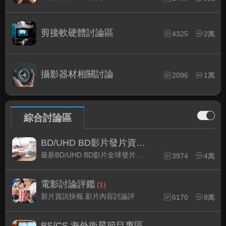
剪接軟硬體討論區
4325
2萬
攝影器材相關討論
2096
1萬
綜合討論區
BD/UHD BD影片發片資訊
(1)
最新BD/UHD BD影片全球發片速報
3974
4萬
電影討論評鑑
(1)
新片資訊快報.影片內容討論評
6170
8萬
BS/CS 海外衛星節目專區