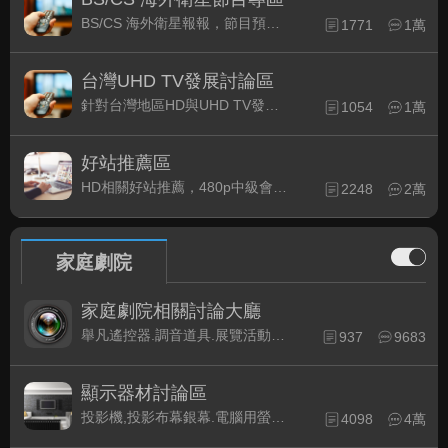
BS/CS 海外衛星報報，節目預約錄影提示
1771
1萬
台灣UHD TV發展討論區
針對台灣地區HD與UHD TV發展的現況討論
1054
1萬
好站推薦區
HD相關好站推薦，480p中級會員以上限定
2248
2萬
家庭劇院
家庭劇院相關討論大廳
舉凡遙控器.調音道具.展覽活動...有關家庭劇院不分類的相關討論都可在此發表。
937
9683
顯示器材討論區
投影機,投影布幕銀幕.電腦用螢幕、3D立體..等顯示設備討論
4098
4萬