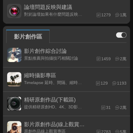
論壇問題反映與建議
對於論壇如果有什麼問題反映或是建議, 竭誠歡迎在這裡盡情發表
1279
1萬
影片創作區
影片創作綜合討論
景點推薦與拍攝技巧相關討論
1459
2萬
縮時攝影專區
Timelapse 延時、間隔、縮時攝影的軟硬體與拍攝技巧相關討論
129
1193
精研原創作品(下載區)
提供精研原創HD、4K、3D影片作品下載專區
31
2萬
影片原創作品(線上觀賞區)
原創作品線上觀賞專區
2783
5萬