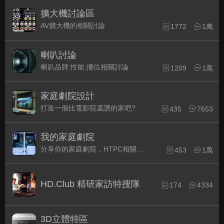
擴大機討論區
AV擴大機的相關討論
1772
1萬
喇叭討論
喇叭品牌.性能.擺位相關討論
1209
1萬
家庭劇院設計
打造一個比電影院還讚的家吧?
435
7653
我的家庭劇院
分享你的家庭劇院，HTPC相關配備的組裝經驗交流。
453
1萬
HD.Club 精研家訪特搜隊
174
4334
3D立體特區