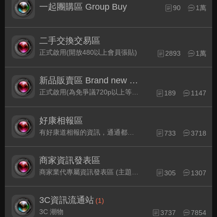
一起團購區 Group Buy
90
1萬
二手交換交易區
正式啟用(開放480以上會員張貼)
2893
1萬
新品販賣區 Brand new Plaza
正式啟用(為免爭議720p以上等級發表限定)
189
1147
好康相報區
有好康道相報的資訊，通通都集中在此
733
3718
商家資訊發表區
商家業代專屬資訊發表區 (主題30天後自動關閉)
305
1307
3C資訊流通站
(1)
3C 潮物
3737
7854