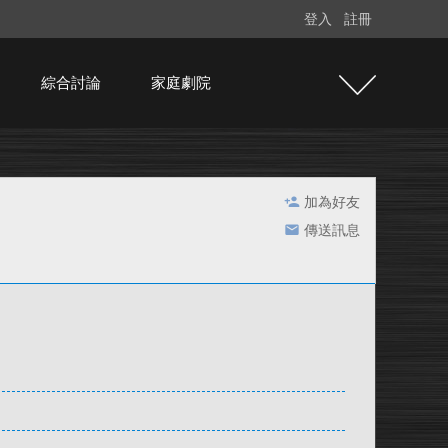
登入
註冊
綜合討論
家庭劇院
加為好友
傳送訊息