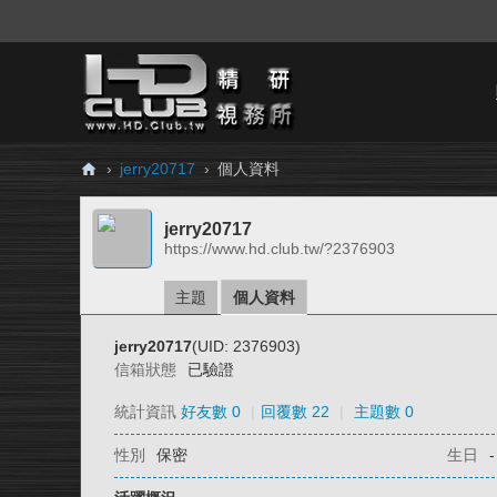
›
jerry20717
›
個人資料
H
jerry20717
D.
https://www.hd.club.tw/?2376903
Cl
ub
主題
個人資料
精
jerry20717
(UID: 2376903)
研
信箱狀態
已驗證
視
統計資訊
好友數 0
|
回覆數 22
|
主題數 0
務
性別
保密
生日
-
所