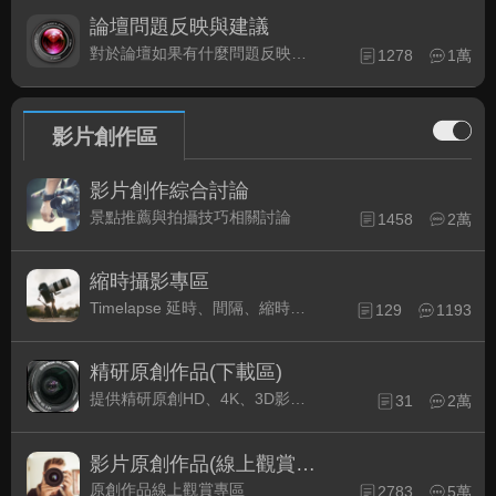
論壇問題反映與建議
對於論壇如果有什麼問題反映或是建議, 竭誠歡迎在這裡盡情發表
1278
1萬
影片創作區
影片創作綜合討論
景點推薦與拍攝技巧相關討論
1458
2萬
縮時攝影專區
Timelapse 延時、間隔、縮時攝影的軟硬體與拍攝技巧相關討論
129
1193
精研原創作品(下載區)
提供精研原創HD、4K、3D影片作品下載專區
31
2萬
影片原創作品(線上觀賞區)
原創作品線上觀賞專區
2783
5萬