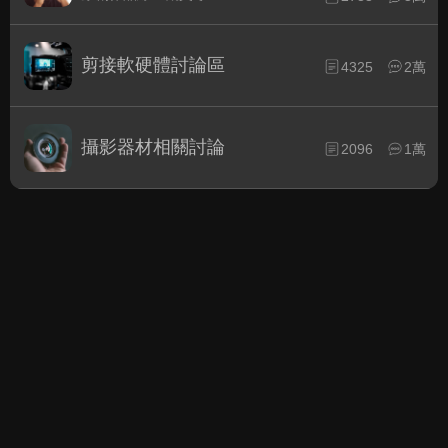
剪接軟硬體討論區
4325
2萬
攝影器材相關討論
2096
1萬
綜合討論區
BD/UHD BD影片發片資訊
最新BD/UHD BD影片全球發片速報
3973
4萬
電影討論評鑑
新片資訊快報.影片內容討論評
6169
8萬