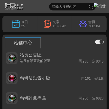
今日
文章
會員
25
1978643
760184
站務中心
站長公告區
站長有話要說的版區
238
8345
精研活動告示版
161
1萬
精研評測專區
280
6828