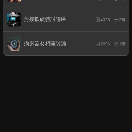
剪接軟硬體討論區
4325
2萬
攝影器材相關討論
2096
1萬
綜合討論區
BD/UHD BD影片發片資訊
最新BD/UHD BD影片全球發片速報
3973
4萬
電影討論評鑑
(4)
新片資訊快報.影片內容討論評
6170
8萬