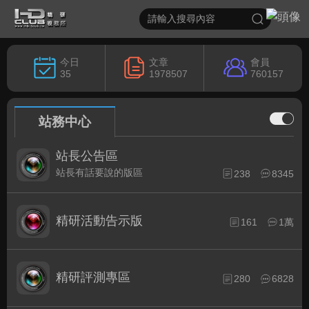
今日
文章
會員
35
1978507
760157
站務中心
站長公告區
站長有話要說的版區
238
8345
精研活動告示版
161
1萬
精研評測專區
280
6828