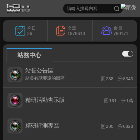
今日
文章
會員
36
1978618
760171
站務中心
站長公告區
站長有話要說的版區
238
8345
精研活動告示版
161
1萬
精研評測專區
280
6828