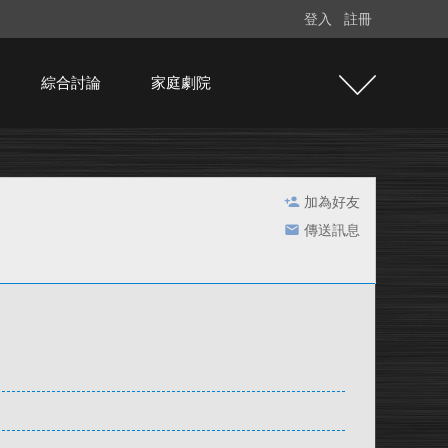
登入
註冊
綜合討論
家庭劇院
加為好友
傳送訊息