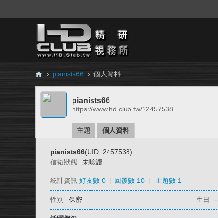
›
pianists66
›
個人資料
H
pianists66
D.
https://www.hd.club.tw/?2457538
Cl
ub
主題
個人資料
精
pianists66
(UID: 2457538)
研
信箱狀態
未驗證
視
統計資訊
好友數 0
|
回覆數 10
|
主題數 1
務
性別
保密
生日
-
所