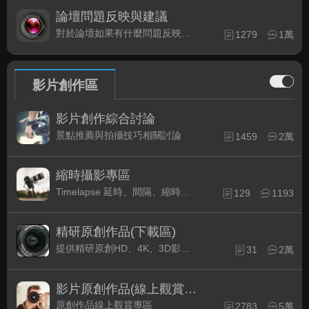
論壇問題反映與建議
對於論壇如果有什麼問題反映或是建議, 竭誠歡迎在這裡盡情發表
1279
1萬
影片創作區
影片創作綜合討論
景點推薦與拍攝技巧相關討論
1459
2萬
縮時攝影專區
Timelapse 延時、間隔、縮時攝影的軟硬體與拍攝技巧相關討論
129
1193
精研原創作品(下載區)
提供精研原創HD、4K、3D影片作品下載專區
31
2萬
影片原創作品(線上觀賞區)
原創作品線上觀賞專區
2783
5萬