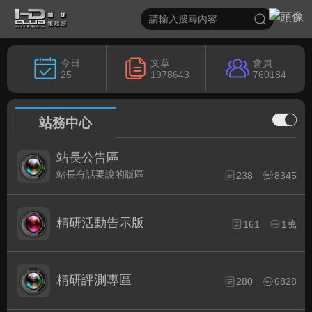
今日
文章
會員
25
1978643
760184
站務中心
站長公告區
站長有話要說的版區
238
8345
精研活動告示版
161
1萬
精研評測專區
280
6828