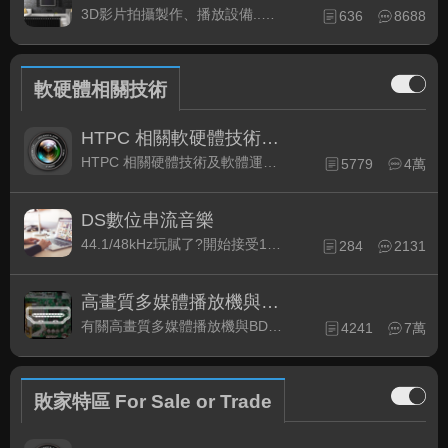
3D影片拍攝製作、播放設備..等相關討論
636
8688
軟硬體相關技術
HTPC 相關軟硬體技術及運用
HTPC 相關硬體技術及軟體運用與產品資訊
5779
4萬
DS數位串流音樂
44.1/48kHz玩膩了?開始接受192kHz/24bit 音樂的衝擊吧!
284
2131
高畫質多媒體播放機與BD討論區
有關高畫質多媒體播放機與BD相關討論區
4241
7萬
敗家特區 For Sale or Trade