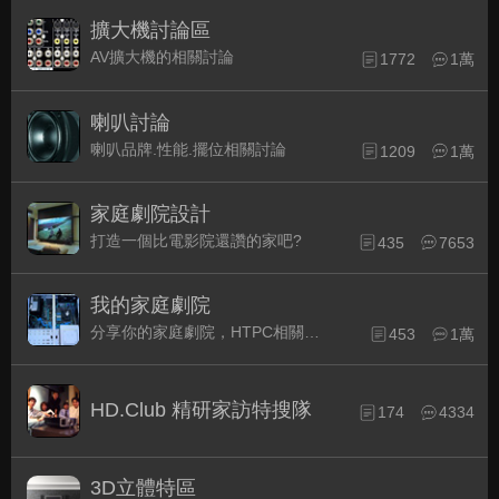
擴大機討論區
AV擴大機的相關討論
1772
1萬
喇叭討論
喇叭品牌.性能.擺位相關討論
1209
1萬
家庭劇院設計
打造一個比電影院還讚的家吧?
435
7653
我的家庭劇院
分享你的家庭劇院，HTPC相關配備的組裝經驗交流。
453
1萬
HD.Club 精研家訪特搜隊
174
4334
3D立體特區