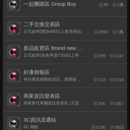
一起團購區 Group Buy
90
1萬
二手交換交易區
正式啟用(開放480以上會員張貼)
2893
1萬
新品販賣區 Brand new Plaza
正式啟用(為免爭議720p以上等級發表限定)
189
1147
好康相報區
有好康道相報的資訊，通通都集中在此
733
3718
商家資訊發表區
商家業代專屬資訊發表區 (主題30天後自動關閉)
305
1307
3C資訊流通站
3C 潮物
3736
7853