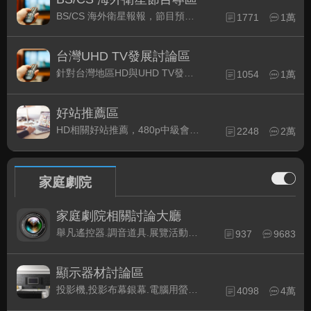
BS/CS 海外衛星報報，節目預約錄影提示
1771
1萬
台灣UHD TV發展討論區
針對台灣地區HD與UHD TV發展的現況討論
1054
1萬
好站推薦區
HD相關好站推薦，480p中級會員以上限定
2248
2萬
家庭劇院
家庭劇院相關討論大廳
舉凡遙控器.調音道具.展覽活動...有關家庭劇院不分類的相關討論都可在此發表。
937
9683
顯示器材討論區
投影機,投影布幕銀幕.電腦用螢幕、3D立體..等顯示設備討論
4098
4萬