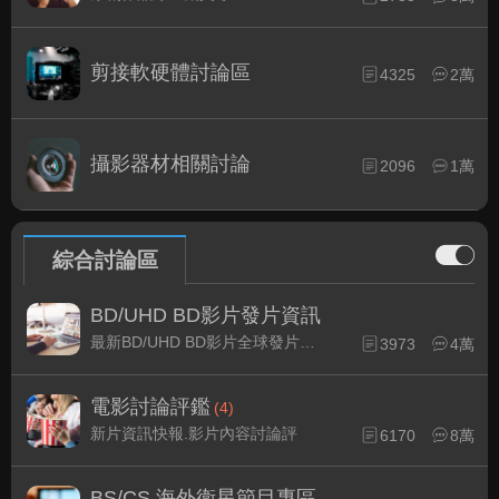
剪接軟硬體討論區
4325
2萬
攝影器材相關討論
2096
1萬
綜合討論區
BD/UHD BD影片發片資訊
最新BD/UHD BD影片全球發片速報
3973
4萬
電影討論評鑑
(4)
新片資訊快報.影片內容討論評
6170
8萬
BS/CS 海外衛星節目專區