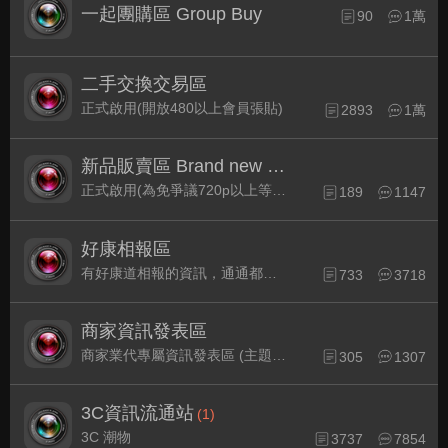
一起團購區 Group Buy
90
1萬
二手交換交易區
正式啟用(開放480以上會員張貼)
2893
1萬
新品販賣區 Brand new Plaza
正式啟用(為免爭議720p以上等級發表限定)
189
1147
好康相報區
有好康道相報的資訊，通通都集中在此
733
3718
商家資訊發表區
商家業代專屬資訊發表區 (主題30天後自動關閉)
305
1307
3C資訊流通站
(1)
3C 潮物
3737
7854