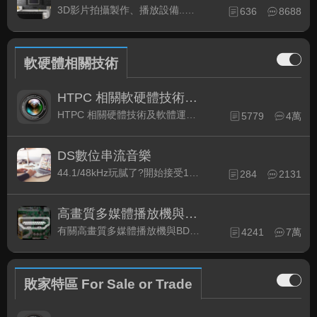
3D影片拍攝製作、播放設備..等相關討論
636
8688
軟硬體相關技術
HTPC 相關軟硬體技術及運用
HTPC 相關硬體技術及軟體運用與產品資訊
5779
4萬
DS數位串流音樂
44.1/48kHz玩膩了?開始接受192kHz/24bit 音樂的衝擊吧!
284
2131
高畫質多媒體播放機與BD討論區
有關高畫質多媒體播放機與BD相關討論區
4241
7萬
敗家特區 For Sale or Trade