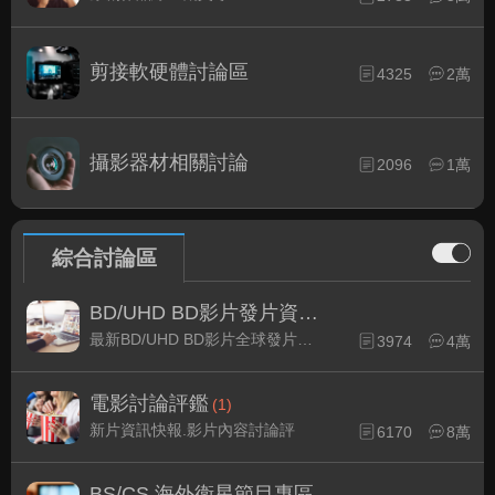
剪接軟硬體討論區
4325
2萬
攝影器材相關討論
2096
1萬
綜合討論區
BD/UHD BD影片發片資訊
(1)
最新BD/UHD BD影片全球發片速報
3974
4萬
電影討論評鑑
(1)
新片資訊快報.影片內容討論評
6170
8萬
BS/CS 海外衛星節目專區