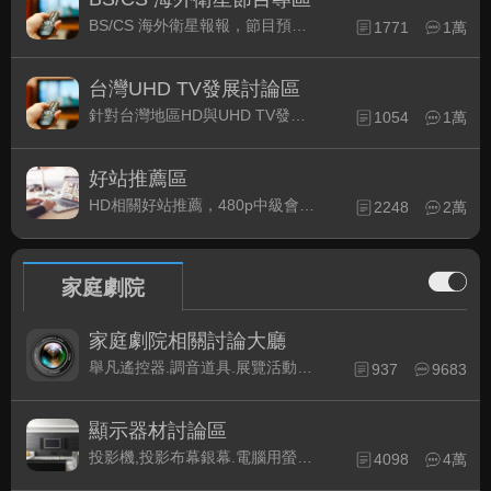
BS/CS 海外衛星報報，節目預約錄影提示
1771
1萬
台灣UHD TV發展討論區
針對台灣地區HD與UHD TV發展的現況討論
1054
1萬
好站推薦區
HD相關好站推薦，480p中級會員以上限定
2248
2萬
家庭劇院
家庭劇院相關討論大廳
舉凡遙控器.調音道具.展覽活動...有關家庭劇院不分類的相關討論都可在此發表。
937
9683
顯示器材討論區
投影機,投影布幕銀幕.電腦用螢幕、3D立體..等顯示設備討論
4098
4萬