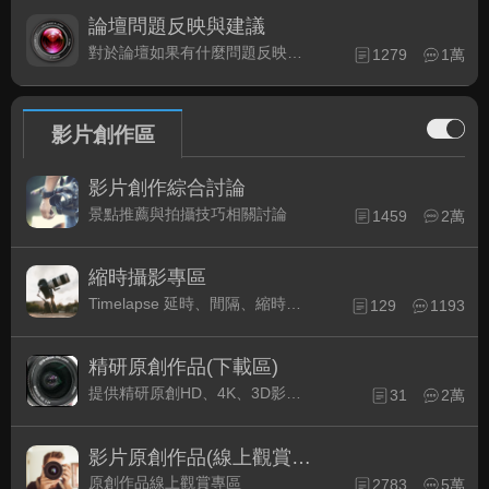
論壇問題反映與建議
對於論壇如果有什麼問題反映或是建議, 竭誠歡迎在這裡盡情發表
1279
1萬
影片創作區
影片創作綜合討論
景點推薦與拍攝技巧相關討論
1459
2萬
縮時攝影專區
Timelapse 延時、間隔、縮時攝影的軟硬體與拍攝技巧相關討論
129
1193
精研原創作品(下載區)
提供精研原創HD、4K、3D影片作品下載專區
31
2萬
影片原創作品(線上觀賞區)
原創作品線上觀賞專區
2783
5萬