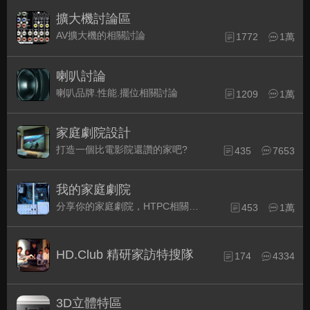
擴大機討論區
AV擴大機的相關討論
1772
1萬
喇叭討論
喇叭品牌.性能.擺位相關討論
1209
1萬
家庭劇院設計
打造一個比電影院還讚的家吧?
435
7653
我的家庭劇院
分享你的家庭劇院，HTPC相關配備的組裝經驗交流。
453
1萬
HD.Club 精研家訪特搜隊
174
4334
3D立體特區