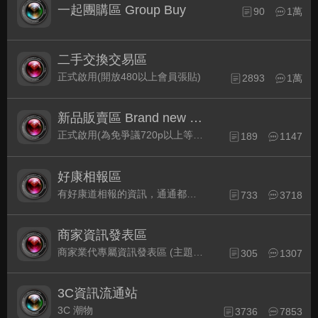
一起團購區 Group Buy
90
1萬
二手交換交易區
正式啟用(開放480以上會員張貼)
2893
1萬
新品販賣區 Brand new Plaza
正式啟用(為免爭議720p以上等級發表限定)
189
1147
好康相報區
有好康道相報的資訊，通通都集中在此
733
3718
商家資訊發表區
商家業代專屬資訊發表區 (主題30天後自動關閉)
305
1307
3C資訊流通站
3C 潮物
3736
7853