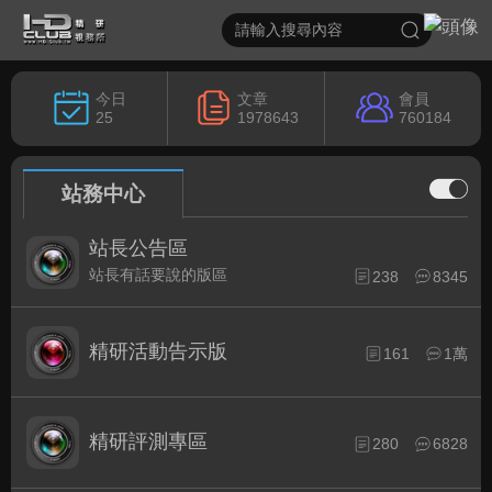
今日
文章
會員
25
1978643
760184
站務中心
站長公告區
站長有話要說的版區
238
8345
精研活動告示版
161
1萬
精研評測專區
280
6828