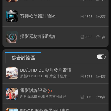
剪接軟硬體討論區
4325
2萬
攝影器材相關討論
2096
1萬
綜合討論區
BD/UHD BD影片發片資訊
最新BD/UHD BD影片全球發片速報
3973
4萬
電影討論評鑑
(4)
新片資訊快報.影片內容討論評
6170
8萬
BS/CS 海外衛星節目專區