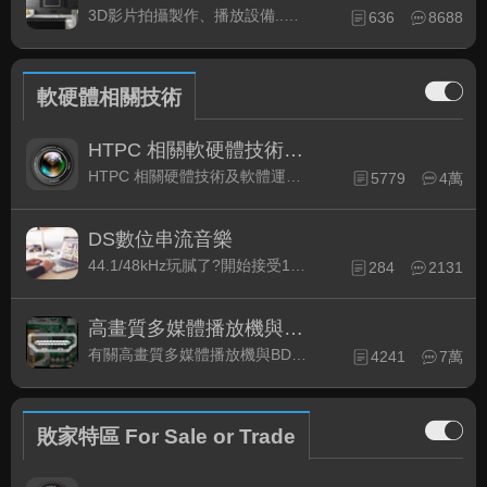
3D影片拍攝製作、播放設備..等相關討論
636
8688
軟硬體相關技術
HTPC 相關軟硬體技術及運用
HTPC 相關硬體技術及軟體運用與產品資訊
5779
4萬
DS數位串流音樂
44.1/48kHz玩膩了?開始接受192kHz/24bit 音樂的衝擊吧!
284
2131
高畫質多媒體播放機與BD討論區
有關高畫質多媒體播放機與BD相關討論區
4241
7萬
敗家特區 For Sale or Trade