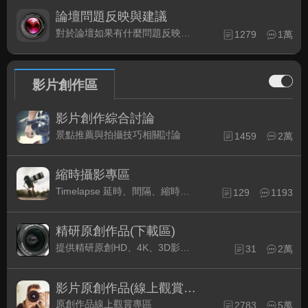
論壇問題反映與建議
對於論壇如果有什麼問題反映或是建議, 竭誠歡迎在這裡盡情發表
1279
1萬
影片創作區
影片創作綜合討論
景點推薦與拍攝技巧相關討論
1459
2萬
縮時攝影專區
Timelapse 延時、間隔、縮時攝影的軟硬體與拍攝技巧相關討論
129
1193
精研原創作品(下載區)
提供精研原創HD、4K、3D影片作品下載專區
31
2萬
影片原創作品(線上觀賞區)
原創作品線上觀賞專區
2783
5萬