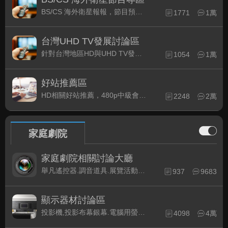
BS/CS 海外衛星報報，節目預約錄影提示
1771
1萬
台灣UHD TV發展討論區
針對台灣地區HD與UHD TV發展的現況討論
1054
1萬
好站推薦區
HD相關好站推薦，480p中級會員以上限定
2248
2萬
家庭劇院
家庭劇院相關討論大廳
舉凡遙控器.調音道具.展覽活動...有關家庭劇院不分類的相關討論都可在此發表。
937
9683
顯示器材討論區
投影機,投影布幕銀幕.電腦用螢幕、3D立體..等顯示設備討論
4098
4萬