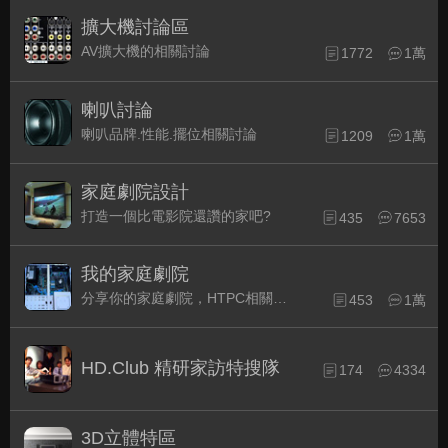
擴大機討論區
AV擴大機的相關討論
1772
1萬
喇叭討論
喇叭品牌.性能.擺位相關討論
1209
1萬
家庭劇院設計
打造一個比電影院還讚的家吧?
435
7653
我的家庭劇院
分享你的家庭劇院，HTPC相關配備的組裝經驗交流。
453
1萬
HD.Club 精研家訪特搜隊
174
4334
3D立體特區