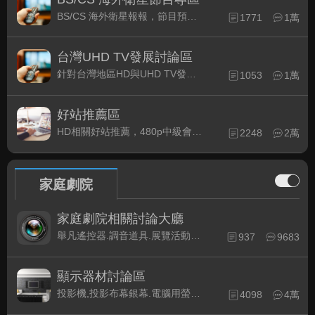
BS/CS 海外衛星報報，節目預約錄影提示
1771
1萬
台灣UHD TV發展討論區
針對台灣地區HD與UHD TV發展的現況討論
1053
1萬
好站推薦區
HD相關好站推薦，480p中級會員以上限定
2248
2萬
家庭劇院
家庭劇院相關討論大廳
舉凡遙控器.調音道具.展覽活動...有關家庭劇院不分類的相關討論都可在此發表。
937
9683
顯示器材討論區
投影機,投影布幕銀幕.電腦用螢幕、3D立體..等顯示設備討論
4098
4萬