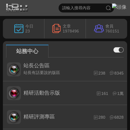
今日
文章
會員
23
1978496
760151
站務中心
站長公告區
站長有話要說的版區
238
8345
精研活動告示版
161
1萬
精研評測專區
280
6828