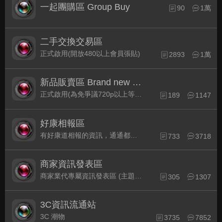
一起團購區 Group Buy
90
1萬
二手交換交易區
正式啟用(開放480以上會員張貼)
2893
1萬
新品販賣區 Brand new Plaza
正式啟用(為免爭議720p以上等級發表限定)
189
1147
好康相報區
有好康道相報的資訊，通通都集中在此
733
3718
商家資訊發表區
商家業代專屬資訊發表區 (主題30天後自動關閉)
305
1307
3C資訊流通站
3C 潮物
3735
7852