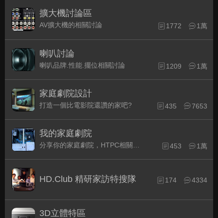
擴大機討論區
AV擴大機的相關討論
1772
1萬
喇叭討論
喇叭品牌.性能.擺位相關討論
1209
1萬
家庭劇院設計
打造一個比電影院還讚的家吧?
435
7653
我的家庭劇院
分享你的家庭劇院，HTPC相關配備的組裝經驗交流。
453
1萬
HD.Club 精研家訪特搜隊
174
4334
3D立體特區