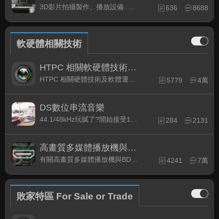
3D影片拍攝製作、播放設備..等相關討論
636
8688
軟硬體相關技術
HTPC 相關軟硬體技術及運用
HTPC 相關硬體技術及軟體運用與產品資訊
5779
4萬
DS數位串流音樂
44.1/48kHz玩膩了?開始接受192kHz/24bit 音樂的衝擊吧!
284
2131
高畫質多媒體播放機與BD討論區
有關高畫質多媒體播放機與BD相關討論區
4241
7萬
敗家特區 For Sale or Trade