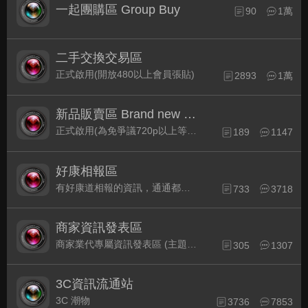
一起團購區 Group Buy
90
1萬
二手交換交易區
正式啟用(開放480以上會員張貼)
2893
1萬
新品販賣區 Brand new Plaza
正式啟用(為免爭議720p以上等級發表限定)
189
1147
好康相報區
有好康道相報的資訊，通通都集中在此
733
3718
商家資訊發表區
商家業代專屬資訊發表區 (主題30天後自動關閉)
305
1307
3C資訊流通站
3C 潮物
3736
7853