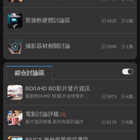
剪接軟硬體討論區
4325
2萬
攝影器材相關討論
2096
1萬
綜合討論區
BD/UHD BD影片發片資訊
最新BD/UHD BD影片全球發片速報
3973
4萬
電影討論評鑑
(3)
新片資訊快報.影片內容討論評
6170
8萬
BS/CS 海外衛星節目專區