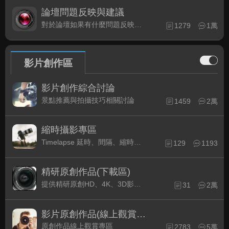
論壇問題反映與建議
對於論壇如果有什麼問題反映或是建議, 竭誠歡迎在這裡盡情發表
1279
1萬
影片創作區
影片創作綜合討論
景點推薦與拍攝技巧相關討論
1459
2萬
縮時攝影專區
Timelapse 延時、間隔、縮時攝影的軟硬體與拍攝技巧相關討論
129
1193
精研原創作品(下載區)
提供精研原創HD、4K、3D影片作品下載專區
31
2萬
影片原創作品(線上觀賞區)
原創作品線上觀賞專區
2783
5萬