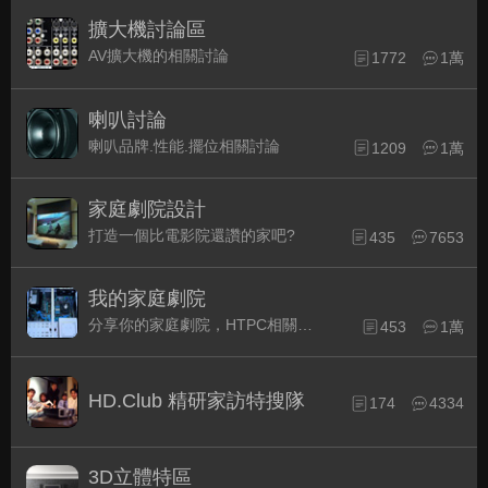
擴大機討論區
AV擴大機的相關討論
1772
1萬
喇叭討論
喇叭品牌.性能.擺位相關討論
1209
1萬
家庭劇院設計
打造一個比電影院還讚的家吧?
435
7653
我的家庭劇院
分享你的家庭劇院，HTPC相關配備的組裝經驗交流。
453
1萬
HD.Club 精研家訪特搜隊
174
4334
3D立體特區