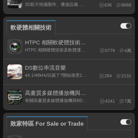
3D影片拍攝製作、播放設備..等相關討論
636
8688
軟硬體相關技術
HTPC 相關軟硬體技術及運用
HTPC 相關硬體技術及軟體運用與產品資訊
5779
4萬
DS數位串流音樂
44.1/48kHz玩膩了?開始接受192kHz/24bit 音樂的衝擊吧!
284
2131
高畫質多媒體播放機與BD討論區
有關高畫質多媒體播放機與BD相關討論區
4241
7萬
敗家特區 For Sale or Trade