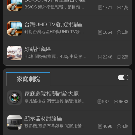
BS/CS 海外衛星報報，節目預約錄影提示
1771
1萬
台灣UHD TV發展討論區
針對台灣地區HD與UHD TV發展的現況討論
1054
1萬
好站推薦區
HD相關好站推薦，480p中級會員以上限定
2248
2萬
家庭劇院
家庭劇院相關討論大廳
舉凡遙控器.調音道具.展覽活動...有關家庭劇院不分類的相關討論都可在此發表。
937
9683
顯示器材討論區
投影機,投影布幕銀幕.電腦用螢幕、3D立體..等顯示設備討論
4098
4萬