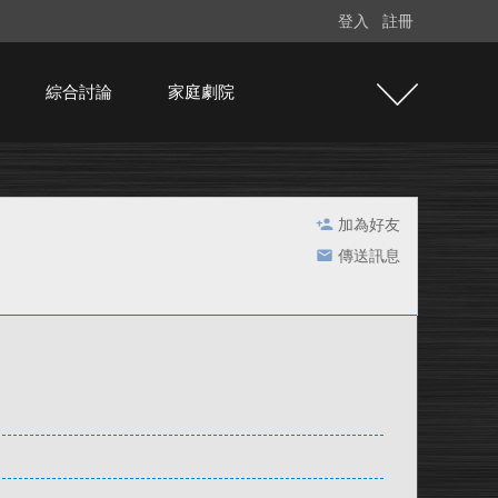
登入
註冊
綜合討論
家庭劇院
加為好友
傳送訊息