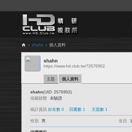
›
shahn
›
個人資料
H
shahn
D.
https://www.hd.club.tw/?2576902
Cl
ub
主題
個人資料
精
shahn
(UID: 2576902)
研
信箱狀態
未驗證
視
統計資訊
好友數 0
|
回覆數 1
|
主題數 1
務
性別
男
生日
所