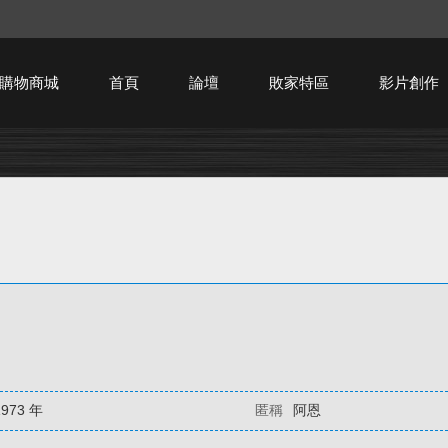
購物商城
首頁
論壇
敗家特區
影片創作
HTPC技術討論
1973 年
匿稱
阿恩