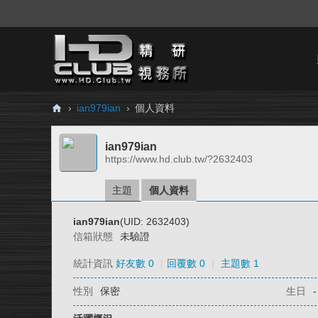
›
ian979ian
›
個人資料
H
ian979ian
D.
https://www.hd.club.tw/?2632403
Cl
ub
主題
個人資料
精
ian979ian
(UID: 2632403)
研
信箱狀態
未驗證
視
統計資訊
好友數 0
|
回覆數 0
|
主題數 1
務
性別
保密
生日
-
所