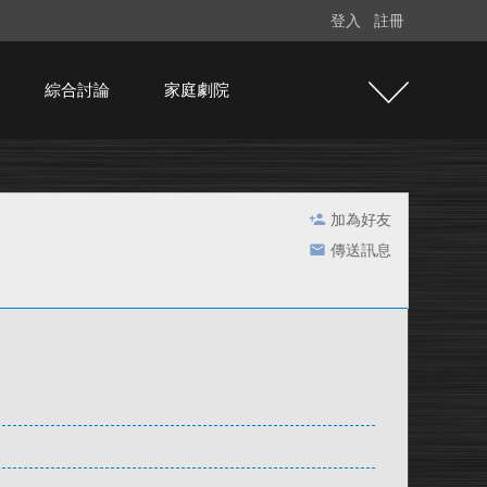
登入
註冊
綜合討論
家庭劇院
加為好友
傳送訊息