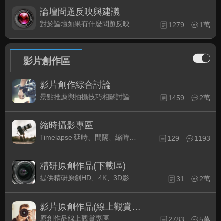
論壇問題反映與建議
對於論壇如果有什麼問題反映或是建議, 竭誠歡迎在這裡盡情發表
1279
1萬
影片創作區
影片創作綜合討論
景點推薦與拍攝技巧相關討論
1459
2萬
縮時攝影專區
Timelapse 延時、間隔、縮時攝影的軟硬體與拍攝技巧相關討論
129
1193
精研原創作品(下載區)
提供精研原創HD、4K、3D影片作品下載專區
31
2萬
影片原創作品(線上觀賞區)
原創作品線上觀賞專區
2783
5萬