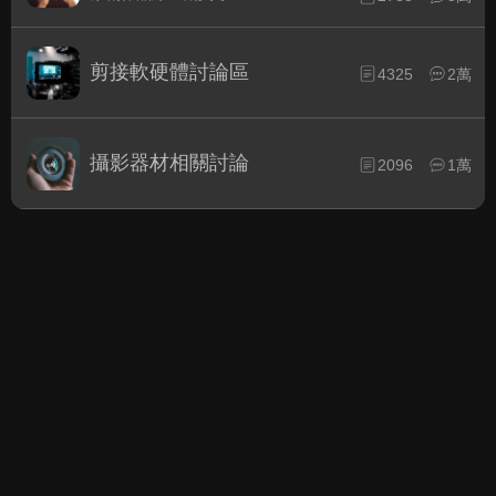
剪接軟硬體討論區
4325
2萬
攝影器材相關討論
2096
1萬
綜合討論區
BD/UHD BD影片發片資訊
最新BD/UHD BD影片全球發片速報
3973
4萬
電影討論評鑑
新片資訊快報.影片內容討論評
6170
8萬