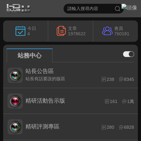
今日
文章
會員
4
1978622
760181
站務中心
站長公告區
站長有話要說的版區
238
8345
精研活動告示版
161
1萬
精研評測專區
280
6828