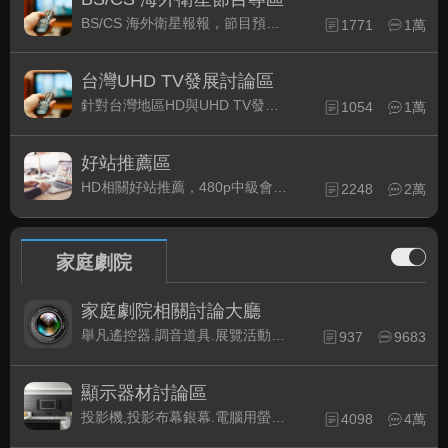
BS/CS 海外衛星報報，節目預約錄影提示
1771
1萬
台灣UHD TV發展討論區
針對台灣地區HD與UHD TV發展的現況討論
1054
1萬
好站推薦區
HD相關好站推薦，480p中級會員以上限定
2248
2萬
家庭劇院
家庭劇院相關討論大廳
舉凡遙控器.調音道具.展覽活動...有關家庭劇院不分類的相關討論都可在此發表。
937
9683
顯示器材討論區
投影機,投影布幕銀幕.電腦用螢幕、3D立體..等顯示設備討論
4098
4萬