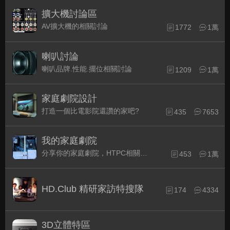
擴大機討論區
AV擴大機的相關討論
1772
1萬
喇叭討論
喇叭品牌.性能.擺位相關討論
1209
1萬
家庭劇院設計
打造一個比電影院還讚的家吧?
435
7653
我的家庭劇院
分享你的家庭劇院，HTPC相關配備的組裝經驗交流。
453
1萬
HD.Club 精研家訪特搜隊
174
4334
3D立體特區