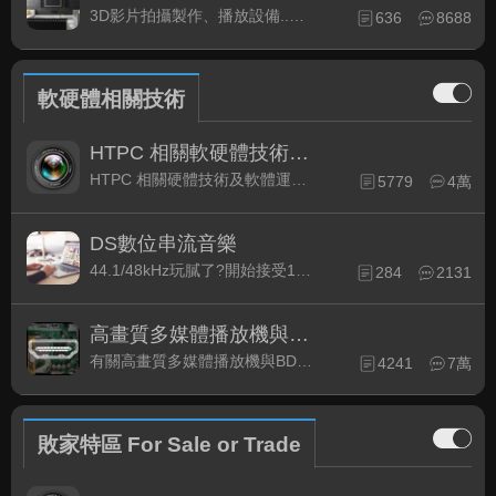
3D影片拍攝製作、播放設備..等相關討論
636
8688
軟硬體相關技術
HTPC 相關軟硬體技術及運用
HTPC 相關硬體技術及軟體運用與產品資訊
5779
4萬
DS數位串流音樂
44.1/48kHz玩膩了?開始接受192kHz/24bit 音樂的衝擊吧!
284
2131
高畫質多媒體播放機與BD討論區
有關高畫質多媒體播放機與BD相關討論區
4241
7萬
敗家特區 For Sale or Trade