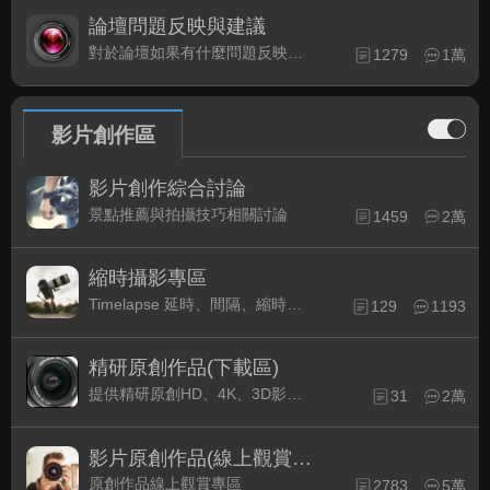
論壇問題反映與建議
對於論壇如果有什麼問題反映或是建議, 竭誠歡迎在這裡盡情發表
1279
1萬
影片創作區
影片創作綜合討論
景點推薦與拍攝技巧相關討論
1459
2萬
縮時攝影專區
Timelapse 延時、間隔、縮時攝影的軟硬體與拍攝技巧相關討論
129
1193
精研原創作品(下載區)
提供精研原創HD、4K、3D影片作品下載專區
31
2萬
影片原創作品(線上觀賞區)
原創作品線上觀賞專區
2783
5萬