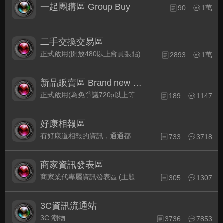
一起團購區 Group Buy
90
1萬
二手交換交易區
正式啟用(開放480以上會員張貼)
2893
1萬
新品販賣區 Brand new Plaza
正式啟用(為免爭議720p以上等級發表限定)
189
1147
好康相報區
有好康道相報的資訊，通通都集中在此
733
3718
商家資訊發表區
商家業代專屬資訊發表區 (主題30天後自動關閉)
305
1307
3C資訊流通站
3C 潮物
3736
7853