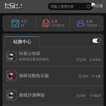
今日
文章
會員
25
1978643
760184
站務中心
站長公告區
站長有話要說的版區
238
8345
精研活動告示版
161
1萬
精研評測專區
280
6828