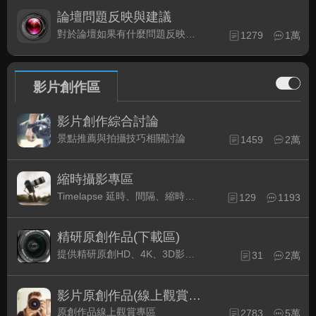
論壇問題反映與建議
對於論壇如果有什麼問題反映或是建議, 竭誠歡迎在這裡盡情發表
1279
1萬
影片創作區
影片創作綜合討論
景點推薦與拍攝技巧相關討論
1459
2萬
縮時攝影專區
Timelapse 延時、間隔、縮時攝影的軟硬體與拍攝技巧相關討論
129
1193
精研原創作品(下載區)
提供精研原創HD、4K、3D影片作品下載專區
31
2萬
影片原創作品(線上觀賞區)
原創作品線上觀賞專區
2783
5萬