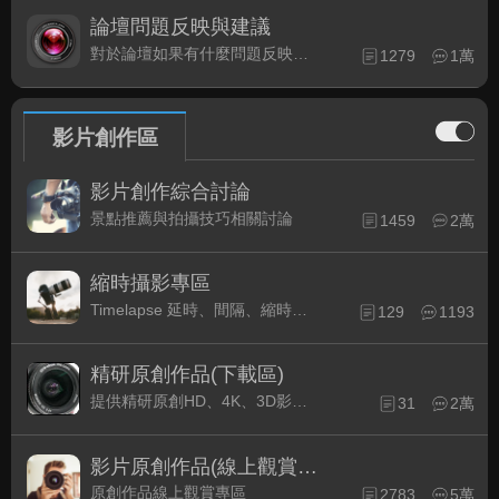
論壇問題反映與建議
對於論壇如果有什麼問題反映或是建議, 竭誠歡迎在這裡盡情發表
1279
1萬
影片創作區
影片創作綜合討論
景點推薦與拍攝技巧相關討論
1459
2萬
縮時攝影專區
Timelapse 延時、間隔、縮時攝影的軟硬體與拍攝技巧相關討論
129
1193
精研原創作品(下載區)
提供精研原創HD、4K、3D影片作品下載專區
31
2萬
影片原創作品(線上觀賞區)
原創作品線上觀賞專區
2783
5萬