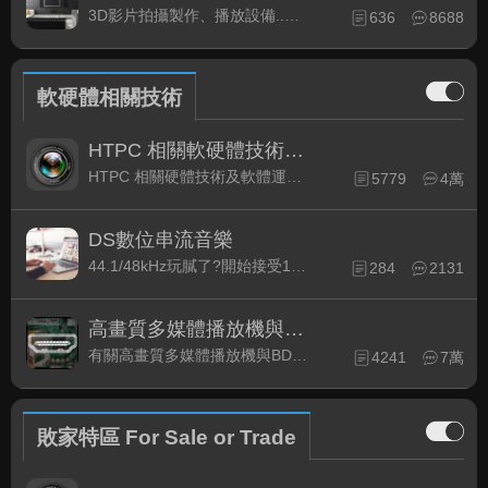
3D影片拍攝製作、播放設備..等相關討論
636
8688
軟硬體相關技術
HTPC 相關軟硬體技術及運用
HTPC 相關硬體技術及軟體運用與產品資訊
5779
4萬
DS數位串流音樂
44.1/48kHz玩膩了?開始接受192kHz/24bit 音樂的衝擊吧!
284
2131
高畫質多媒體播放機與BD討論區
有關高畫質多媒體播放機與BD相關討論區
4241
7萬
敗家特區 For Sale or Trade