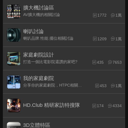
擴大機討論區
AV擴大機的相關討論
1772
1萬
喇叭討論
喇叭品牌.性能.擺位相關討論
1209
1萬
家庭劇院設計
打造一個比電影院還讚的家吧?
435
7653
我的家庭劇院
分享你的家庭劇院，HTPC相關配備的組裝經驗交流。
453
1萬
HD.Club 精研家訪特搜隊
174
4334
3D立體特區