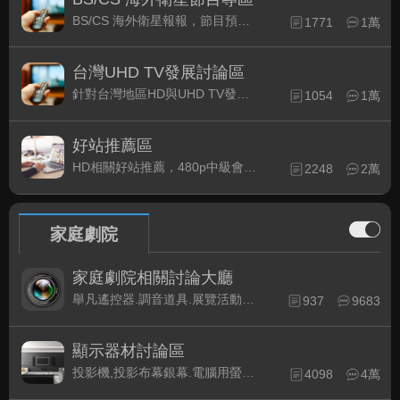
BS/CS 海外衛星報報，節目預約錄影提示
1771
1萬
台灣UHD TV發展討論區
針對台灣地區HD與UHD TV發展的現況討論
1054
1萬
好站推薦區
HD相關好站推薦，480p中級會員以上限定
2248
2萬
家庭劇院
家庭劇院相關討論大廳
舉凡遙控器.調音道具.展覽活動...有關家庭劇院不分類的相關討論都可在此發表。
937
9683
顯示器材討論區
投影機,投影布幕銀幕.電腦用螢幕、3D立體..等顯示設備討論
4098
4萬