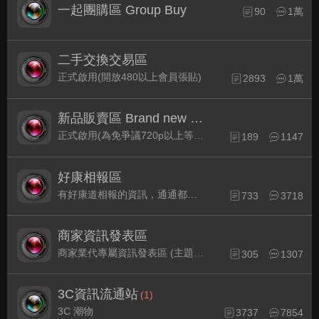
一起團購區 Group Buy
90
1萬
二手交換交易區
正式啟用(開放480以上會員張貼)
2893
1萬
新品販賣區 Brand new Plaza
正式啟用(為免爭議720p以上等級發表限定)
189
1147
好康相報區
有好康道相報的資訊，通通都集中在此
733
3718
商家資訊發表區
商家業代專屬資訊發表區 (主題30天後自動關閉)
305
1307
3C資訊流通站
(1)
3C 潮物
3737
7854