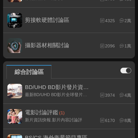
剪接軟硬體討論區
4325
2萬
攝影器材相關討論
2096
1萬
綜合討論區
BD/UHD BD影片發片資訊
(1)
最新BD/UHD BD影片全球發片速報
3974
4萬
電影討論評鑑
(1)
新片資訊快報.影片內容討論評
6170
8萬
BS/CS 海外衛星節目專區