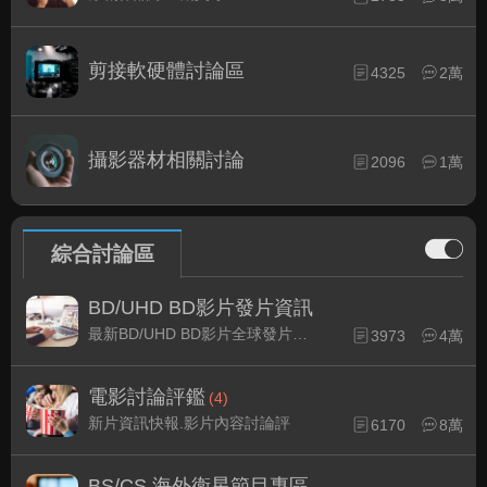
剪接軟硬體討論區
4325
2萬
攝影器材相關討論
2096
1萬
綜合討論區
BD/UHD BD影片發片資訊
最新BD/UHD BD影片全球發片速報
3973
4萬
電影討論評鑑
(4)
新片資訊快報.影片內容討論評
6170
8萬
BS/CS 海外衛星節目專區