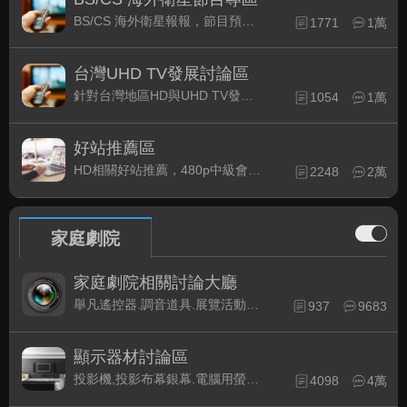
BS/CS 海外衛星報報，節目預約錄影提示
1771
1萬
台灣UHD TV發展討論區
針對台灣地區HD與UHD TV發展的現況討論
1054
1萬
好站推薦區
HD相關好站推薦，480p中級會員以上限定
2248
2萬
家庭劇院
家庭劇院相關討論大廳
舉凡遙控器.調音道具.展覽活動...有關家庭劇院不分類的相關討論都可在此發表。
937
9683
顯示器材討論區
投影機,投影布幕銀幕.電腦用螢幕、3D立體..等顯示設備討論
4098
4萬