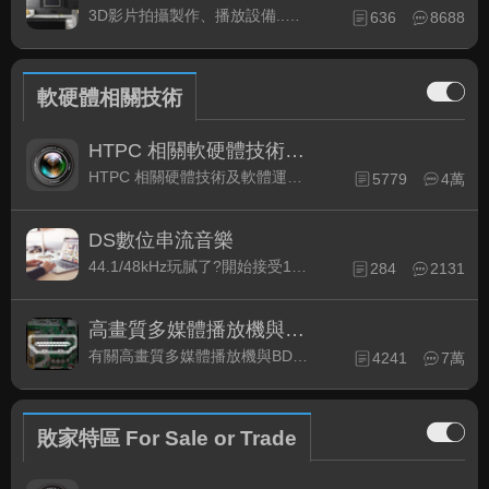
3D影片拍攝製作、播放設備..等相關討論
636
8688
軟硬體相關技術
HTPC 相關軟硬體技術及運用
HTPC 相關硬體技術及軟體運用與產品資訊
5779
4萬
DS數位串流音樂
44.1/48kHz玩膩了?開始接受192kHz/24bit 音樂的衝擊吧!
284
2131
高畫質多媒體播放機與BD討論區
有關高畫質多媒體播放機與BD相關討論區
4241
7萬
敗家特區 For Sale or Trade