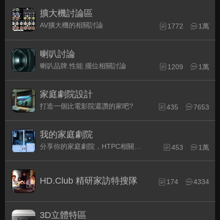
擴大機討論區
AV擴大機的相關討論
1772
1萬
喇叭討論
喇叭品牌.性能.擺位相關討論
1209
1萬
家庭劇院設計
打造一個比電影院還讚的家吧?
435
7653
我的家庭劇院
分享你的家庭劇院，HTPC相關配備的組裝經驗交流。
453
1萬
HD.Club 精研家訪特搜隊
174
4334
3D立體特區