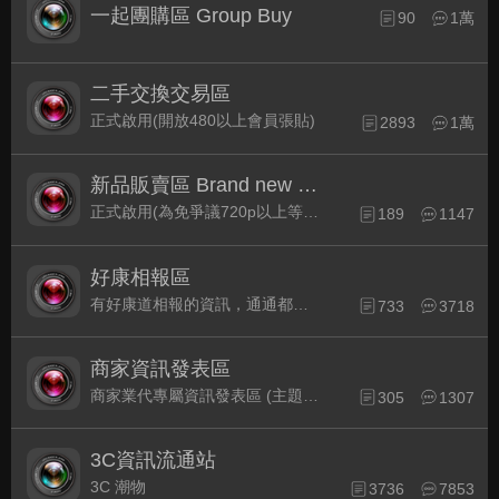
一起團購區 Group Buy
90
1萬
二手交換交易區
正式啟用(開放480以上會員張貼)
2893
1萬
新品販賣區 Brand new Plaza
正式啟用(為免爭議720p以上等級發表限定)
189
1147
好康相報區
有好康道相報的資訊，通通都集中在此
733
3718
商家資訊發表區
商家業代專屬資訊發表區 (主題30天後自動關閉)
305
1307
3C資訊流通站
3C 潮物
3736
7853