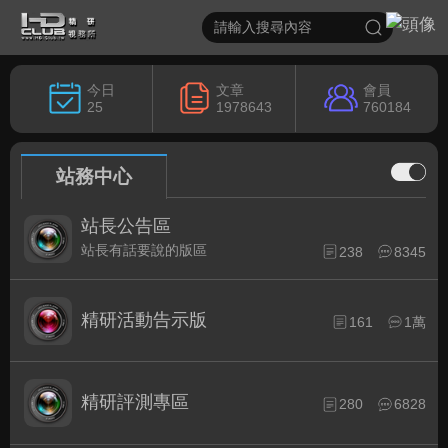
今日
文章
會員
25
1978643
760184
站務中心
站長公告區
站長有話要說的版區
238
8345
精研活動告示版
161
1萬
精研評測專區
280
6828