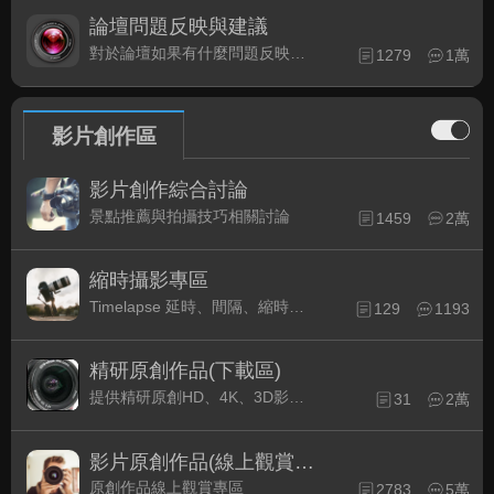
論壇問題反映與建議
對於論壇如果有什麼問題反映或是建議, 竭誠歡迎在這裡盡情發表
1279
1萬
影片創作區
影片創作綜合討論
景點推薦與拍攝技巧相關討論
1459
2萬
縮時攝影專區
Timelapse 延時、間隔、縮時攝影的軟硬體與拍攝技巧相關討論
129
1193
精研原創作品(下載區)
提供精研原創HD、4K、3D影片作品下載專區
31
2萬
影片原創作品(線上觀賞區)
原創作品線上觀賞專區
2783
5萬