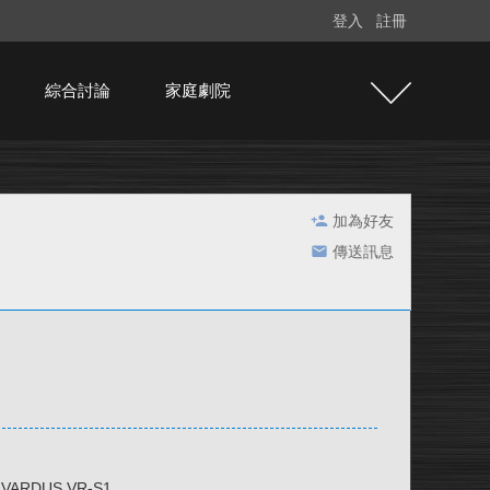
登入
註冊
綜合討論
家庭劇院
加為好友
傳送訊息
VARDUS VR-S1