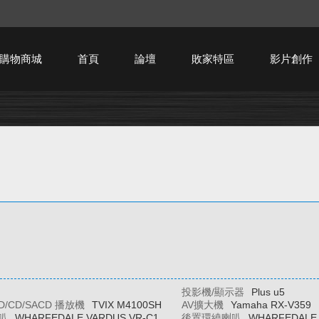
購物商城
首頁
論壇
敗家特區
影片創作
HTPC技術討論
投影機/顯示器
Plus u5
BD/CD/SACD 播放機
TVIX M4100SH
AV擴大機
Yamaha RX-V359
叭
WHARFEDALE VARDUS VR-C1
後置環繞喇叭
WHARFEDALE 