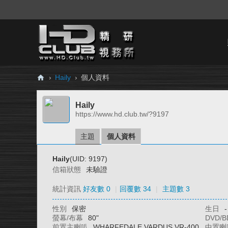
›
Haily
›
個人資料
H
Haily
D.
https://www.hd.club.tw/?9197
Cl
ub
主題
個人資料
精
Haily
(UID: 9197)
研
信箱狀態
未驗證
視
統計資訊
好友數 0
|
回覆數 34
|
主題數 3
務
性別
保密
生日
-
所
螢幕/布幕
80"
DVD/
前置主喇叭
WHARFEDALE VARDUS VR-400
中置喇