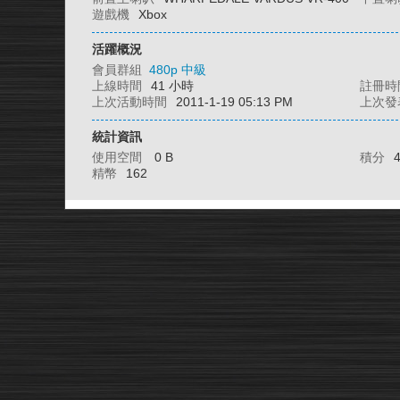
遊戲機
Xbox
活躍概況
會員群組
480p 中級
上線時間
41 小時
註冊時
上次活動時間
2011-1-19 05:13 PM
上次發
統計資訊
使用空間
0 B
積分
精幣
162