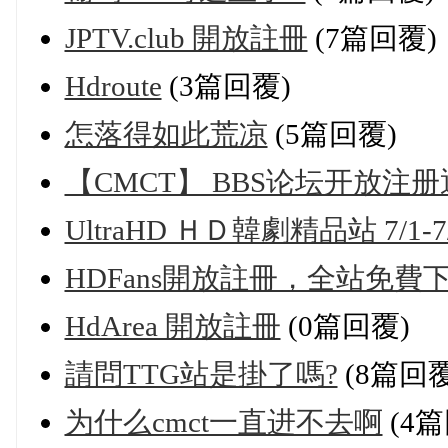
JPTV.club 開放註冊
(7篇回覆)
Hdroute
(3篇回覆)
怎落得如此荒凉
(5篇回覆)
【CMCT】 BBS论坛开放注
UltraHD ＨＤ韓劇精品站 7/1-7
HDFans開放註冊，全站免費
HdArea 開放註冊
(0篇回覆)
請問TTG站是掛了嗎?
(8篇回覆
为什么cmct一直进不去啊
(4篇