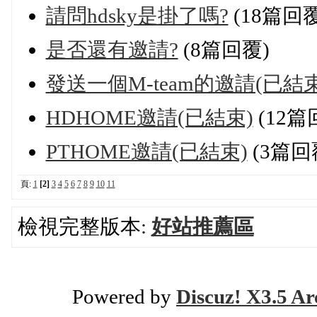
請問hdsky是掛了嗎?
(18篇回覆
是否還有邀請?
(8篇回覆)
發送一個M-team的邀請(已結束
HDHOME邀請(已結束)
(12篇
PTHOME邀請(已結束)
(3篇回
頁:
1
[2]
3
4
5
6
7
8
9
10
11
檢視完整版本:
好站推薦區
Powered by
Discuz! X3.5 Ar