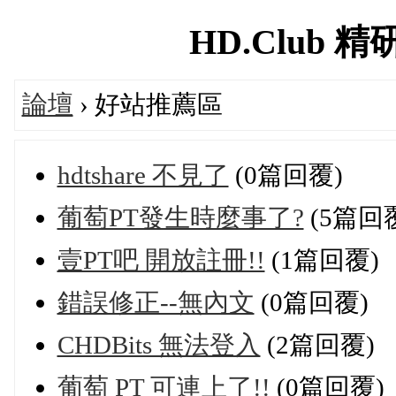
HD.Club 精研
論壇
› 好站推薦區
hdtshare 不見了
(0篇回覆)
葡萄PT發生時麼事了?
(5篇回
壹PT吧 開放註冊!!
(1篇回覆)
錯誤修正--無內文
(0篇回覆)
CHDBits 無法登入
(2篇回覆)
葡萄 PT 可連上了!!
(0篇回覆)