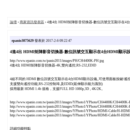
論壇
›
商家資訊發表區
› 4進4出 HDMI矩陣影音切換器-數位訊號交互顯示在4
epanio3075629
發表於 2017-2-6 09:22:47
4進4出 HDMI矩陣影音切換器-數位訊號交互顯示在4台HDMI顯示
http://www.epanio.com.tw/panio2011/images/PH/CH4400K-PH.jpg
4進4出 HDMI矩陣影音切換器-4K,雙向遙控,RS-232,EDID
4組不同的 HDMI 數位訊號交互顯示在4台HDMI顯示設備,,可使用面板按鍵/
支援雙向遙控功能,RS-232控制埠,及EDID(延伸顯示能力識別)
採用最新 HDMI 1.4b 規格，支援FULL HD 1080p,3D , 4K/2K。
http://www.epanio.com.tw/panio2011/images/YPhoto1/YPhoto/CH4400K/CH4400K-F
http://www.epanio.com.tw/panio2011/images/YPhoto1/YPhoto/CH4400K/CH4400K-F
http://www.epanio.com.tw/panio2011/images/YPhoto1/YPhoto/HDMI-Cable/H-HDMI
http://www.epanio.com.tw/panio2011/images/YPhoto1/YPhoto/HDMI-Cable/H-HDMI
詳細功能特點