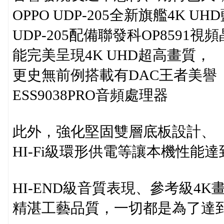
OPPO UDP-205全新旗艦4K 
UDP-205配備聯發科OP8591視
能完美呈現4K UHD超高畫質，
更史無前例搭載有DAC王者美譽
ESS9038PRO音頻處理器
此外，強化堅固雙層底板設計、
HI-Fi級環形供電等讓本機性能
HI-END級音質表現、參考級4K
精湛工藝品質，一切都是為了達