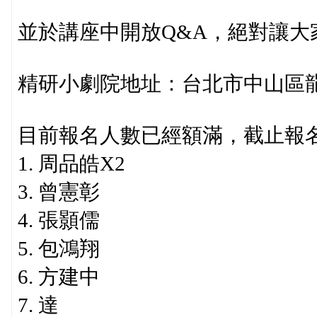
並於講座中開放Q&A，絕對讓大
精研小劇院地址：台北市中山區龍江
目前報名人數已經額滿，截止報
1. 周品皓X2
3. 曾憲彰
4. 張顥儒
5. 包鴻翔
6. 方建中
7. 達