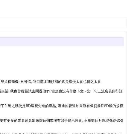
位早搶得商機. 只可惜, 到目前比我預期的真是緩慢太多也貧乏太多
失望, 我也曾經嘗試去問過他們, 當然也沒有什麼下文 - 套一句三流店員的行話
了". 總之既使是BD這麼先進的產品, 流通的管道如果沒有像從前DVD般的規模
只要有更多的業者願意出來讓這個市場有競爭能活性化, 不用數個月就能像點燃引