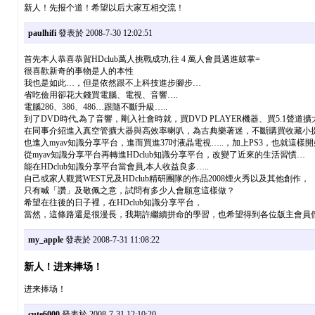
新人！先报个道！希望以后大家互相交流！
paulhifi
發表於 2008-7-30 12:02:51
首先本人恭喜恭賀HDclub萬人挑戰成功,往 4 萬人會員邁進鼓掌=
很喜歡新奇的事物是人的本性
我也是如此…，但是依然跟不上科技進步腳步…
省吃儉用卻花大錢買電腦、電視、音響….
電腦286、386、486…跟隨不斷升級…..
到了DVD時代,為了音響，剛入社會時就，買DVD PLAYER機器、買5.
在同事介紹進入真空管擴大器與高效率喇叭，為古典樂著迷，不斷購買收藏小提琴、
也進入myav知識分享平台，進而買進37吋液晶電視…..，加上PS3，也就這樣開
從myav知識分享平台再轉進HDclub知識分享平台，改變了近來的生活習慣…
能在HDclub知識分享平台當會員,本人收益良多…..
自己或家人觀賞WEST兄及HDclub精研團隊的作品2008煙火秀以及其他創作，
只有喊「讚」及敬佩之意，試問有多少人會願意這樣做？
希望在往後的日子裡，在HDclub知識分享平台，
當然，這條路還是很漫長，我期許繼續拼命的學習，也希望得到各位版主會員們的
my_apple
發表於 2008-7-31 11:08:22
新人！进来捧场！
进来捧场！
cute6000
發表於 2008-7-31 12:10:20