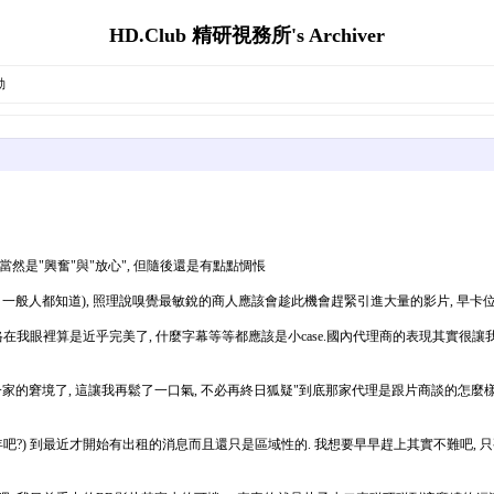
HD.Club 精研視務所's Archiver
動
是"興奮"與"放心", 但隨後還是有點點惆悵
 一般人都知道), 照理說嗅覺最敏銳的商人應該會趁此機會趕緊引進大量的影片, 早卡
在我眼裡算是近乎完美了, 什麼字幕等等都應該是小case.國內代理商的表現其實很讓我
家的窘境了, 這讓我再鬆了一口氣, 不必再終日狐疑"到底那家代理是跟片商談的怎麼樣
?) 到最近才開始有出租的消息而且還只是區域性的. 我想要早早趕上其實不難吧, 