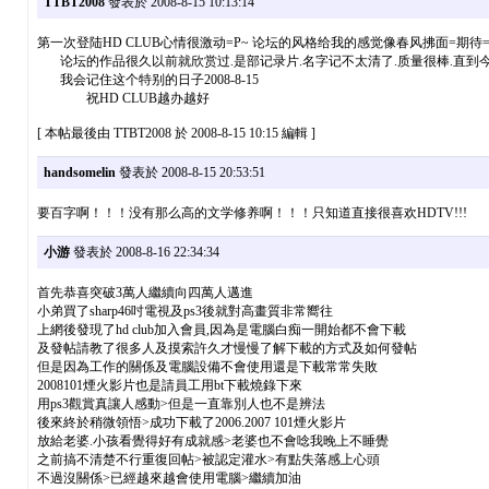
TTBT2008
發表於 2008-8-15 10:13:14
第一次登陆HD CLUB心情很激动=P~ 论坛的风格给我的感觉像春风拂面=期待=
论坛的作品很久以前就欣赏过.是部记录片.名字记不太清了.质量很棒.直到
我会记住这个特别的日子2008-8-15
祝HD CLUB越办越好
[ 本帖最後由 TTBT2008 於 2008-8-15 10:15 編輯 ]
handsomelin
發表於 2008-8-15 20:53:51
要百字啊！！！没有那么高的文学修养啊！！！只知道直接很喜欢HDTV!!!
小游
發表於 2008-8-16 22:34:34
首先恭喜突破3萬人繼續向四萬人邁進
小弟買了sharp46吋電視及ps3後就對高畫質非常嚮往
上網後發現了hd club加入會員,因為是電腦白痴一開始都不會下載
及發帖請教了很多人及摸索許久才慢慢了解下載的方式及如何發帖
但是因為工作的關係及電腦設備不會使用還是下載常常失敗
2008101煙火影片也是請員工用bt下載燒錄下來
用ps3觀賞真讓人感動>但是一直靠別人也不是辨法
後來終於稍微領悟>成功下載了2006.2007 101煙火影片
放給老婆.小孩看覺得好有成就感>老婆也不會唸我晚上不睡覺
之前搞不清楚不行重復回帖>被認定灌水>有點失落感上心頭
不過沒關係>已經越來越會使用電腦>繼續加油