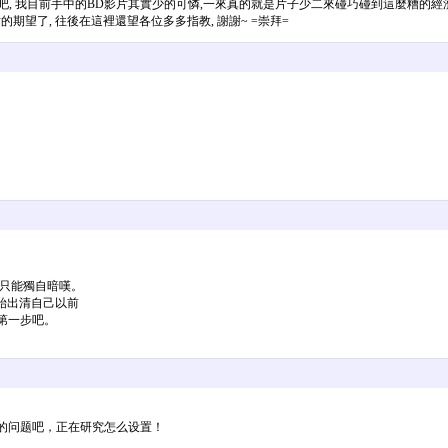
吧, 我目前手中的BD影片其實少的可憐,一來真的就是片子少二來碰巧碰到這麼糟的經濟
期望了, 往後在這裡還望各位多多指教, 謝謝~ =崇拜=
只能獨自暗嘆。
始出清自己以前
第一步吧。
设置的问题吧，正在研究怎么设置！