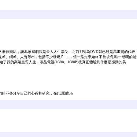
1聲道擴大器買喇叭，認為家庭劇院是最大人生享受。之前都認為DVD就已經是高畫質的代
鋼琴、人聲等cd，包括不少發燒片…..，但一路走來始終不曾後悔,唯一感嘆的是什麼
始了我的高清畫質人生，液晶電視(1080i、1080P)後真正體驗到什麼是感動的美
不吝分享自己的心得和研究，在此謝謝!:-h