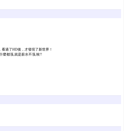
表，看過了HD後，才發現了新世界！
都漲,就是薪水不漲,唉!!