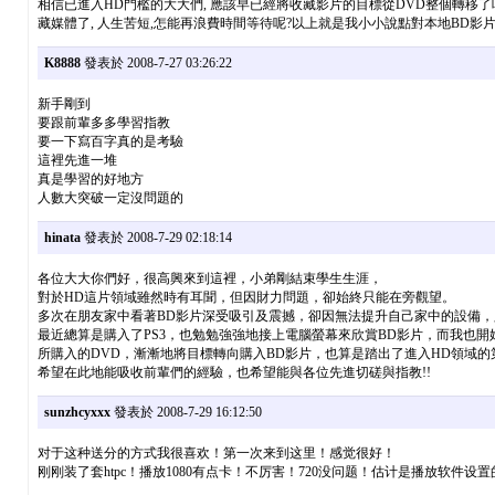
相信已進入HD門檻的大大們, 應該早已經將收藏影片的目標從DVD整個轉移了
藏媒體了, 人生苦短,怎能再浪費時間等待呢?以上就是我小小說點對本地BD影片的
K8888
發表於 2008-7-27 03:26:22
新手剛到
要跟前輩多多學習指教
要一下寫百字真的是考驗
這裡先進一堆
真是學習的好地方
人數大突破一定沒問題的
hinata
發表於 2008-7-29 02:18:14
各位大大你們好，很高興來到這裡，小弟剛結束學生生涯，
對於HD這片領域雖然時有耳聞，但因財力問題，卻始終只能在旁觀望。
多次在朋友家中看著BD影片深受吸引及震撼，卻因無法提升自己家中的設備，
最近總算是購入了PS3，也勉勉強強地接上電腦螢幕來欣賞BD影片，而我也開
所購入的DVD，漸漸地將目標轉向購入BD影片，也算是踏出了進入HD領域的
希望在此地能吸收前輩們的經驗，也希望能與各位先進切磋與指教!!
sunzhcyxxx
發表於 2008-7-29 16:12:50
对于这种送分的方式我很喜欢！第一次来到这里！感觉很好！
刚刚装了套htpc！播放1080有点卡！不厉害！720没问题！估计是播放软件