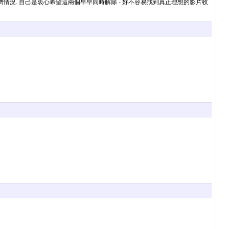
情況. 自己是衷心希望這兩個早早同時解除 - 好不容易找到真正理想的影片收