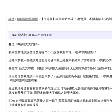
論壇
›
精研活動告示版
› 【加分版】狂賀本站突破 70萬會員，不限名額加分活
Tenki
發表於 2008-7-25 06:13:10
各位HD精研大大們好～
初到貴寶地該說些什麼好呢？小小說個我對本地BD影片的期望好了
這裡大多數人都應該知道藍光光碟大戰已經在年初結束了當時支持BD的我心情當然
在台灣, 藍光光碟從一開始只有少數人清楚到今天已經眾所皆知(不只是懂AV的,
原因是什麼我應該不用去想太多了 - 至少我是認為不是什麼技術問題, BD的規格
: 有就有沒有就沒有嘛
最近我才知道有會有更多家的代理出現, 本地的BD片源也總算能打破只有SPE一
就沒有普及的可能; 流通多數量大了價格才能更大眾化.
BD在台灣其實其實已落後人家一截了(算算就剛好光碟大戰結束到現在大概半年吧
信後爆發般的大幅成長.