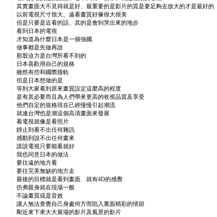
其實畫面大不見得就是好、最重要的是影片的質是要足夠去放大的才是最好的
以前電視尺寸很大、遠看畫質好像很大很美
但是只要是近看的話、其的是會到哭出來的地步
看到日本的電視
才知道為什麼日本是一個強國
做事都是先做再說
那股迫力是台灣所看不到的
日本喜歡用自己的規格
雖然有些和國際脫軌
但是日本想做的是
等到大家看到原來畫質設定這麼高的程度
是有其必要而且為人們帶來更高的收視品質及享受
他們自定的規格現在己經慢慢引起潮流
就連台灣也是潮這個高清畫面來發展
看電視就像是看照片
靜止到看不出任何雜訊
感動到說不出任何畫來
誰說電視只要能看就好
我也同意日本的做法
要往遠的地方看
要往完美無缺的地方走
最後的目標就是看到畫面、就有4D的感覺
彷弗親身就在現場一般
不論畫質或是音效
讓人無法查覺自己身處何方而陷入裏面精彩的情節
剛近來下來大大展場的影片及風景的影片