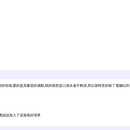
又愛又恨的領域,愛的是高畫質的感動,恨的當然是口袋永遠不夠深,所以當時苦於除了電腦
不,應該說加入了這個美好境界