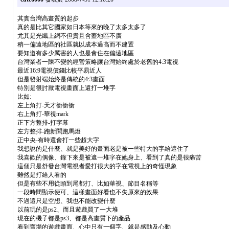
其實台灣高畫質的起步
真的是比其它國家如日本等來的晚了太多太多了
尤其是光纖上網不但貴且含蓋地區不廣
稍一偏遠地區的社區就以成本過高而不建置
要知道有多少厲害的人也是會住在偏遠地區
台灣業者一陳不變的經營策略讓台灣始終處於老舊的4:3電視
最近16:9電視價錢比較平易近人
但是發射端始終是傳統的4:3畫面
特別是很討厭電視畫面上還打一堆字
比如:
左上角打-天才衝衝衝
右上角打-華視mark
正下方整排-打字幕
左方整排-跑新聞跑馬燈
正中央-有時還會打一些超大字
我想說的是什麼、就是美好的畫面老是被一些特大的字給遮住了
我喜歡的偶像、錄下來是被遮一堆字在她身上、看到了真的是很痛苦
這個只是舒發台灣電視者愛打很大的字在電視上的奇怪現象
雖然是打給人看的
但是有些不用從頭到尾都打、比如華視、節目名稱等
一段時間顯示便可、這樣畫面好看也不失原來的效果
不過這只是空想、我也不能改變什麼
以前玩的是ps2、而且遊戲買了一大堆
現在的機子都是ps3、都是高畫質下的產品
看到賣場的遊戲畫面、心中只有一個字、就是感動及心動