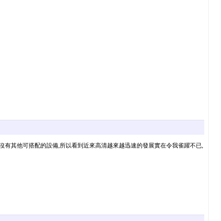
以外沒有其他可搭配的設備,所以看到近來高清越來越迅速的發展實在令我雀躍不已,