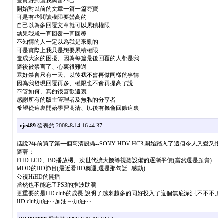
畫質好到讓我興奮不己
開始對以前的文章一篇一篇尋寶
可是有些閱讀權限要蠻高的
自己以為多回覆文章就可以累積權限
結果我就一直回覆一直回覆
不知情的人一定以為我是來亂的
可是實際上我只是想要累積權限
造成大家的困擾、因為每篇最後回覆的人都是我
隨後被禁言了、心裏很難過
還好禁言只有一天、以後我不會再做同樣的事情
因為我發現回覆再多、權限也不會再提高了說
不管如何、真的很喜歡這裏
感謝所有的版主管理者及無私的分享者
希望從這裏開始學習高清、以後有機會回饋這裏
xje489
發表於 2008-8-14 16:44:37
話說2年前買了第一個高清設備--SONY HDV HC3,開始踏入了這個令人
隨著：
FHD LCD、BD播放機、次世代擴大機等視聽設備的逐漸平價(當然還是頗貴)
MOD的HD節目(最近看HD奧運,還是那句話--感動)
公視HiHD的開播
當然也不能忘了PS3的推波助瀾
更重要的是HD.club的成長,說明了越來越多的同好投入了這個無底深淵,不不
HD.club加油~~加油~~加油~~