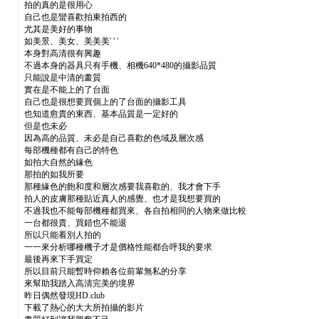
拍的真的是很用心
自己也是蠻喜歡拍東拍西的
尤其是美好的事物
如美景、美女、美美美' ' '
本身對高清很有興趣
不過本身的器具只有手機、相機640*480的攝影品質
只能說是中清的畫質
實在是不能上的了台面
自己也是很想要買個上的了台面的攝影工具
也知道愈貴的東西、基本品質是一定好的
但是也未必
因為高的品質、未必是自己喜歡的色域及層次感
每部機種都有自己的特色
如拍大自然的緣色
那拍的如我所要
那種緣色的飽和度和層次感要我喜歡的、我才會下手
拍人的皮膚那種貼近真人的感覺、也才是我想要買的
不過我也不能每部機種都買來、各自拍相同的人物來做比較
一台都很貴、買錯也不能退
所以只能看別人拍的
一一來分析哪種機子才是價格性能都合呼我的要求
最後再來下手買定
所以目前只能暫時仰賴各位前輩無私的分享
來幫助我踏入高清完美的境界
昨日偶然發現HD.club
下載了熱心的大大所拍攝的影片