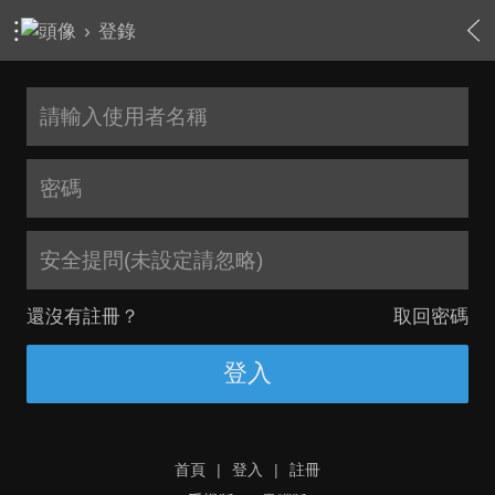
›
登錄
安全提問(未設定請忽略)
還沒有註冊？
取回密碼
登入
首頁
|
登入
|
註冊