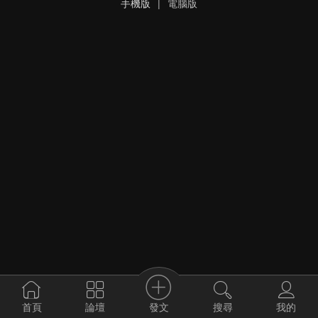
手機版
|
電腦版
發文
首頁
論壇
搜尋
我的