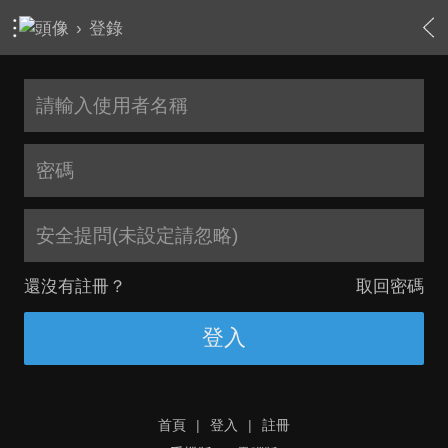
›
登錄
安全提問(未設定請忽略)
還沒有註冊？
取回密碼
登入
首頁
|
登入
|
註冊