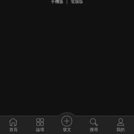
手機版
|
電腦版
發文
首頁
論壇
搜尋
我的