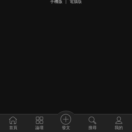
手機版
|
電腦版
發文
首頁
論壇
搜尋
我的