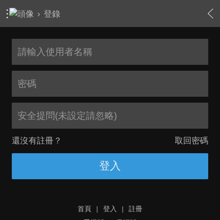
›
登錄
安全提問(未設定請忽略)
還沒有註冊？
取回密碼
登入
首頁
|
登入
|
註冊