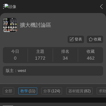
›
家庭劇院
›
擴大機討論區
擴大機討論區
發表
收藏
今日
主題
排名
收藏
0
1772
34
462
版主：
west
全部
教學
(11)
分享
(124)
器材鑑賞
(82)
求