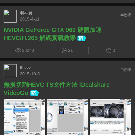
羽神翼
#教學
2015-4-11
NVIDIA GeForce GTX 960 硬體加速
HEVC/H.265 解碼實戰教學
38040
21
0
6hzzz
#教學
2015-10-5
無損切割HEVC TS文件方法 iDealshare
VideoGo