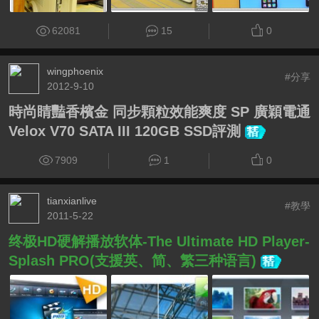
62081
15
0
wingphoenix
#分享
2012-9-10
時尚睛豔香檳金 同步顆粒效能爽度 SP 廣穎電通
Velox V70 SATA III 120GB SSD評測
7909
1
0
tianxianlive
#教學
2011-5-22
终极HD硬解播放软体-The Ultimate HD Player-
Splash PRO(支援英、简、繁三种语言)