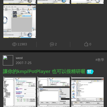
11983
2
0
west
#教學
2007-7-25
讓你的kmp/PotPlayer 也可以很精研喔