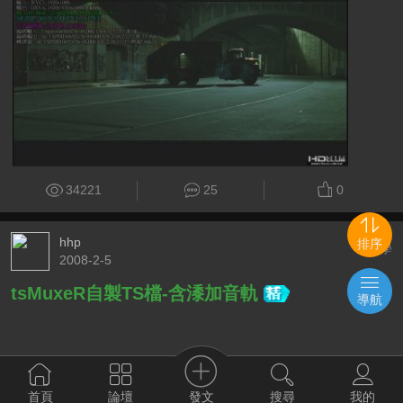
34221
25
0
hhp
排序
#教學
2008-2-5
tsMuxeR自製TS檔-含潻加音軌
導航
發文
首頁
論壇
搜尋
我的