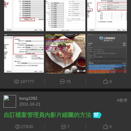
197777
75
0
ksng1092
#教學
2011-10-21
自訂檔案管理員內影片縮圖的方法
27630
7
0