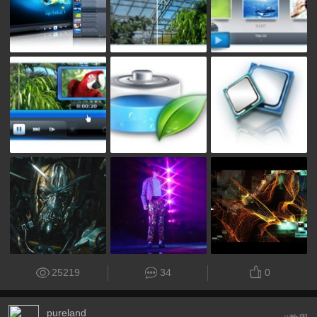
25219
34
0
pureland