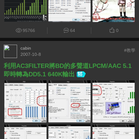
95766
64
0
cabin
#教學
2007-10-8
利用AC3FILTER將BD的多聲道LPCM/AAC 5.1
即時轉為DD5.1 640K輸出