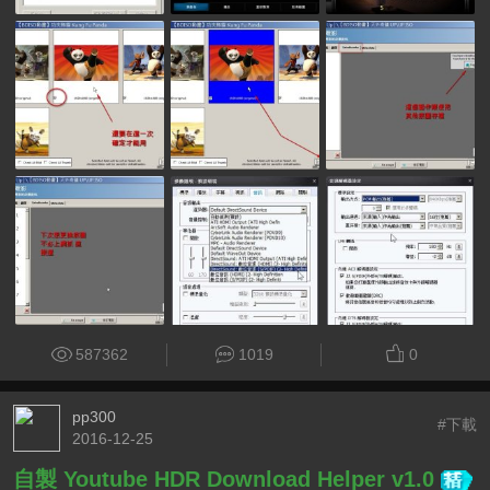
587362
1019
0
pp300
#下載
2016-12-25
自製 Youtube HDR Download Helper v1.0