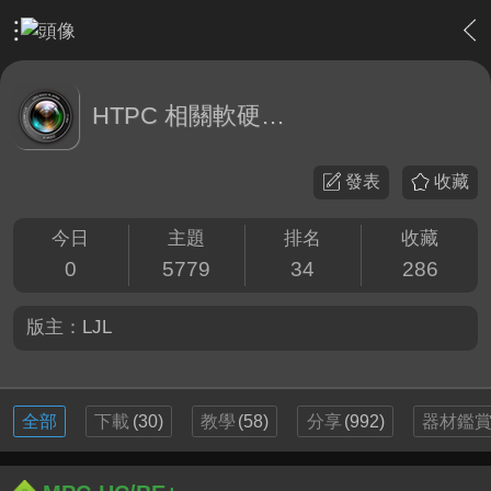
›
軟硬體相關技術
›
HTPC 相關軟硬體技術及運用
HTPC 相關軟硬體技術及運用
發表
收藏
今日
主題
排名
收藏
0
5779
34
286
版主：
LJL
全部
下載
(30)
教學
(58)
分享
(992)
器材鑑