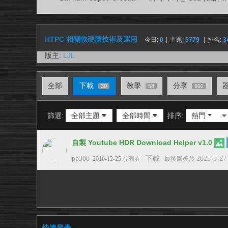
視
務
所
HTPC 相關軟硬體技術及運用
今日:
0
|
主題:
5779
|
排名:
3
版主:
LJL
全部
下載
教學
分享
30
58
992
篩選:
全部主題
全部時間
排序:
熱門
自製 Youtube HDR Download Helper v1.0
pp300
下載
2025-5-27
2016-12-25
發表在
最後回覆於
快速發表