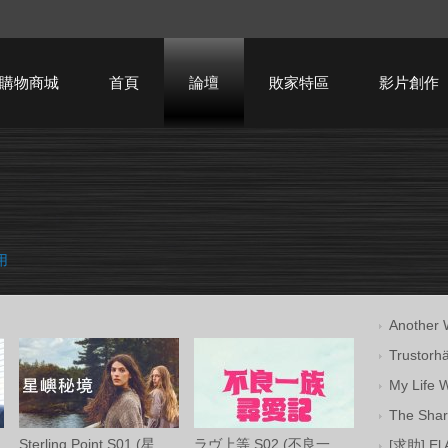
購物商城
首頁
論壇
敗家特區
影片創作
HTPC技術討論
用
Anothe
Trusto
My Life
The Sh
Sterling Point S01 (星嶼秘境 第一季) Ama
ラヴ上等 S02 (不良一族尋愛記 第二季) Net
[求助] El 