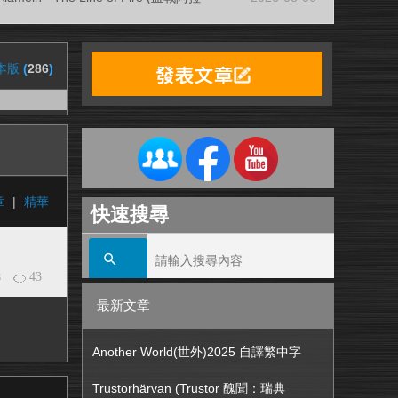
本版
(
286
)
章
|
精華
快速搜尋
43
8
最新文章
Another World(世外)2025 自譯繁中字
Trustorhärvan (Trustor 醜聞：瑞典