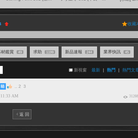
收藏
4
器材鑑賞
求助
新品速報
業界快訊
49
1199
244
45
新視窗
最新
|
熱門
|
熱門文
2
3
...
 11:33 AM
3128
返 回