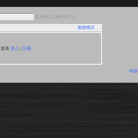
還可輸入
200
個字元
進階模式
以發表
登入
|
註冊
本版