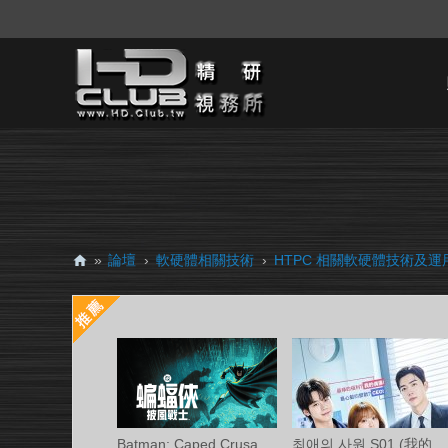
»
論壇
›
軟硬體相關技術
›
HTPC 相關軟硬體技術及運
H
D.
Cl
ub
精
研
Batman: Caped Crusader S02 (蝙蝠俠披風戰
최애의 사원 S01 (我的偶像總裁 第一季) 中