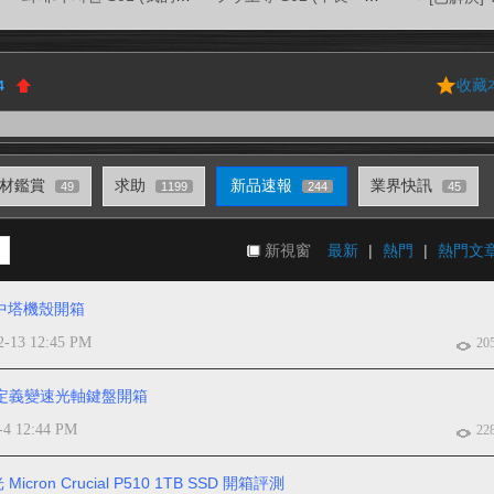
收藏
4
材鑑賞
求助
新品速報
業界快訊
49
1199
244
45
新視窗
最新
|
熱門
|
熱門文
7 中塔機殼開箱
2-13 12:45 PM
20
T 自定義變速光軸鍵盤開箱
-4 12:44 PM
22
ron Crucial P510 1TB SSD 開箱評測