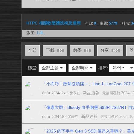
視
務
所
HTPC 相關軟硬體技術及運用
今日:
0
|
主題:
5779
|
排名:
3
版主:
LJL
全部
下載
教學
分享
器
30
58
992
篩選:
全部主題
全部時間
排序:
熱門
「小而巧！散熱沒煩惱～」Lian-Li LanCool 20
dufu
新品速報
2024-1
2024-12-13
發表在
最後回覆於
「像素大戰」Bloody 血手幽靈 S98RT/S87R
dufu
新品速報
2024-10
2024-10-4
發表在
最後回覆於
「2025 的下半年 Gen 5 SSD 值得入手嗎？」美光 Mic