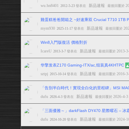
wu.hn8401
新品速報
2
2012-5-23
發表在
最後回覆於
雞蛋糕爸爸開箱之 ~好速乘双 Crucial T710 1TB PCI
mym930
新品速報
20
2025-11-17
發表在
最後回覆於
Win8入門版復活 價格對折
IcareU
新品速報
2013-3
2013-3-7
發表在
最後回覆於
华擎发表Z170 Gaming-ITX/ac,组装真4KHTPC
sztpj
新品速報
2016-3
2015-10-14
發表在
最後回覆於
「告別半白時代！實現全白化的里程碑」MSI MAG B850
dufu
新品速報
2026-4-3
2026-4-3
發表在
最後回覆於
「三面優雅～」darkFlash DY470 星際曜石 – 
dufu
新品速報
2024-1
2024-10-20
發表在
最後回覆於