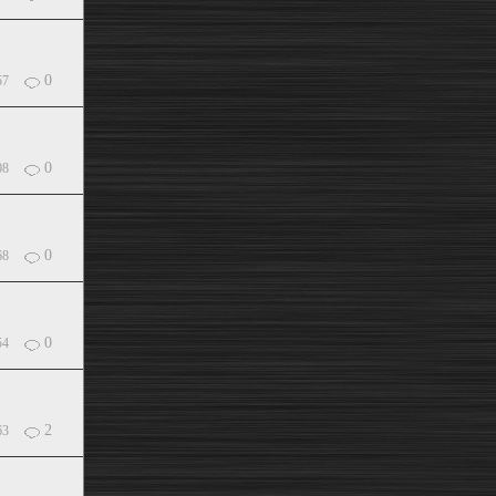
0
57
0
08
0
68
0
54
2
63