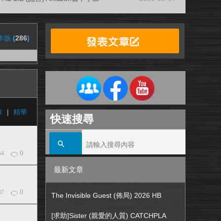
本版
(
286
)
章
|
精華
快速搜尋
0
54
最新文章
0
87
The Invisible Guest (佈局) 2026 HB
[求助]Sister (親愛的人質) CATCHPLA