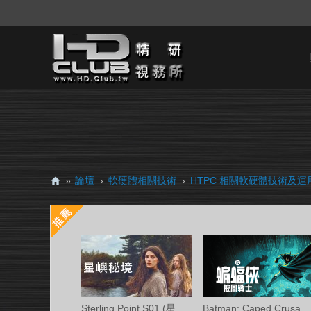
»
論壇
›
軟硬體相關技術
›
HTPC 相關軟硬體技術及運
H
D.
Cl
ub
精
研
Sterling Point S01 (星嶼秘境 第一季) Ama
Batman: Caped Crusader S02 (蝙蝠俠披風戰