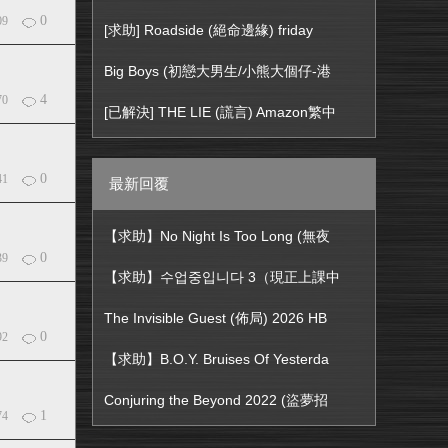
0
09
[求助] Roadside (絕命邊緣) friday
Big Boys (初戀大男生/小熊大個仔-港
4
70
[已解決] THE LIE (謊言) Amazon繁中
0
41
最新回覆
【求助】No Night Is Too Long (無夜
0
39
【求助】수업중입니다 3（現正上課中
The Invisible Guest (佈局) 2026 HB
0
92
【求助】B.O.Y. Bruises Of Yesterda
Conjuring the Beyond 2022 (盜夢招
1
74