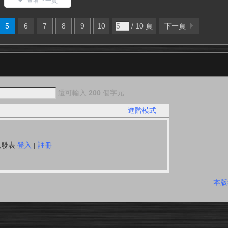
查看下一頁
5
6
7
8
9
10
/ 10 頁
下一頁
還可輸入
200
個字元
進階模式
以發表
登入
|
註冊
本版