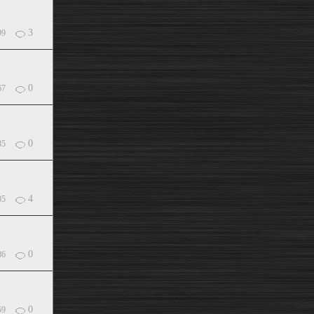
3
99
0
67
0
85
4
05
0
86
0
59