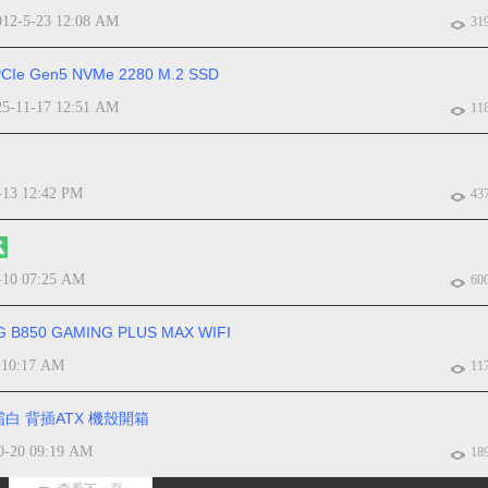
012-5-23 12:08 AM
31
e Gen5 NVMe 2280 M.2 SSD
25-11-17 12:51 AM
11
-13 12:42 PM
43
-10 07:25 AM
60
 GAMING PLUS MAX WIFI
 10:17 AM
11
冰霜白 背插ATX 機殼開箱
0-20 09:19 AM
18