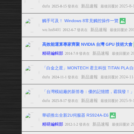
dufu
新品速報
2025-8-
2025-8-15
發表在
最後回覆於
觸手可及！ Windows 8常見觸控操作一覽
wu.hn8401
新品速報
20
2012-6-7
發表在
最後回覆於
高效能運算專家齊聚 NVIDIA 台灣 GPU 技術大會
精研編輯部
新品速報
2
2014-7-9
發表在
最後回覆於
「白金之星」MONTECH 君主科技 TITAN PLA
dufu
新品速報
2024-11
2024-11-1
發表在
最後回覆於
「台灣模組廠的新答卷：優的記憶體，霸我發！」AGI 
dufu
新品速報
2025-9-
2025-9-17
發表在
最後回覆於
華碩推出全新2U伺服器 RS924A-E6
精研編輯部
新品速報
2
2012-1-2
發表在
最後回覆於