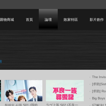
購物商城
首頁
論壇
敗家特區
影片創作
HTPC技術討論
用
The Invi
[求助]Sis
[求助] Ro
Big Bo
최애의 사원 S01 (我的偶像總裁 第一季) 中
ラヴ上等 S02 (不良一族尋愛記 第二季) Net
[已解決] 