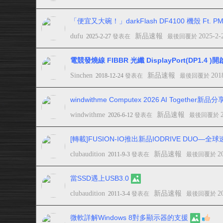
「便宜又大碗！」darkFlash DF4100 機殼 Ft. P
dufu
新品速報
2025-2-
2025-2-27
發表在
最後回覆於
電競發燒線 FIBBR 光纖 DisplayPort(DP1.4 )
Sinchen
新品速報
201
2018-12-24
發表在
最後回覆於
windwithme Computex 2026 AI Togethe
windwithme
新品速報
2026-6-12
發表在
最後回覆於
[轉載]FUSION-IO推出新品IODRIVE DUO
clubaudition
新品速報
2
2011-9-3
發表在
最後回覆於
當SSD遇上USB3.0
clubaudition
新品速報
2
2011-3-4
發表在
最後回覆於
微軟詳解Windows 8對多顯示器的支援