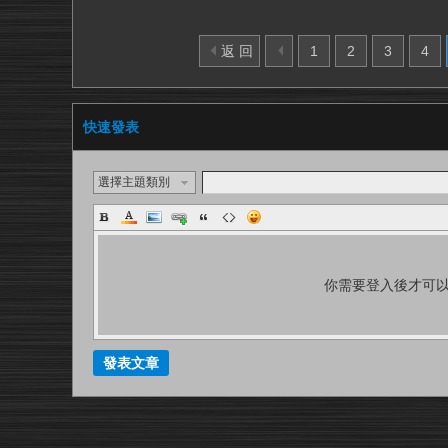
返 回
1
2
3
4
快速發表
選擇主題類別
你需要登入後才可
發表文章