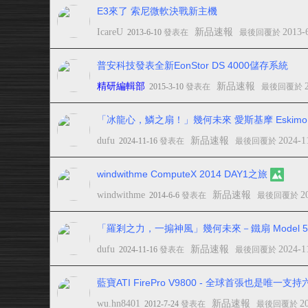
E3來了 索尼微軟決戰新主機
IcareU
新品速報
2013-
2013-6-10
發表在
最後回覆於
普安科技發表全新EonStor DS 4000儲存系統
精研編輯部
新品速報
2015-3-10
發表在
最後回覆於
「冰龍心，鱗之扇！」幾何未來 愛斯基摩 Eskimo P
dufu
新品速報
2024-1
2024-11-16
發表在
最後回覆於
windwithme ComputeX 2014 DAY1之旅
windwithme
新品速報
2
2014-6-6
發表在
最後回覆於
「羅剎之力，一搧神風」幾何未來－鐵扇 Model 5 
dufu
新品速報
2024-1
2024-11-16
發表在
最後回覆於
藍寶ATI FirePro V9800 - 全球首張也是唯
wu.hn8401
新品速報
2
2012-7-24
發表在
最後回覆於