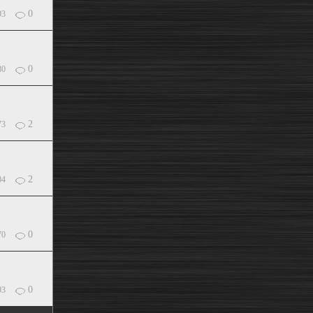
0
93
0
80
2
73
2
04
0
70
0
93