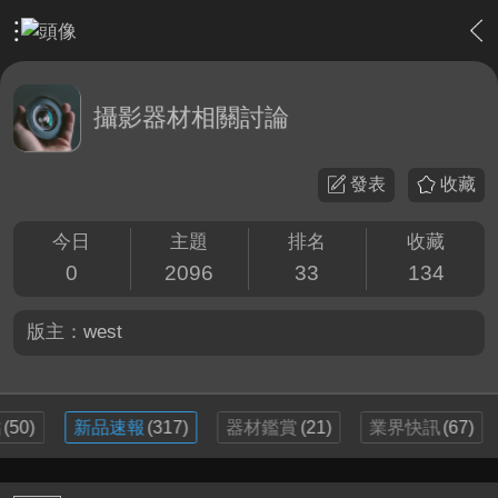
›
影片創作區
›
攝影器材相關討論
攝影器材相關討論
發表
收藏
今日
主題
排名
收藏
0
2096
33
134
版主：
west
貼
(50)
新品速報
(317)
器材鑑賞
(21)
業界快訊
(67)