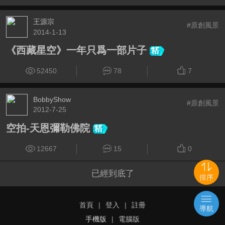
王源宗
#原創風景
2014-1-13
《西藏星空》一年只爲一部片子
52450
78
7
BobbyShow
#原創風景
2012-7-25
空拍-天恩彌勒佛院
12667
15
0
已經到底了
排序
首頁
|
登入
|
註冊
導航
手機版
|
電腦版