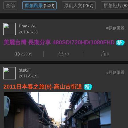
全部
原創風景
(500)
原創人文
(287)
原創短片
(8
Frank Wu
#原創風景
2010-5-28
美麗台灣 長期分享 480SD/720HD/1080FHD
22939
49
0
陳武正
#原創風景
2011-5-19
2011日本春之旅(9)-高山古街道