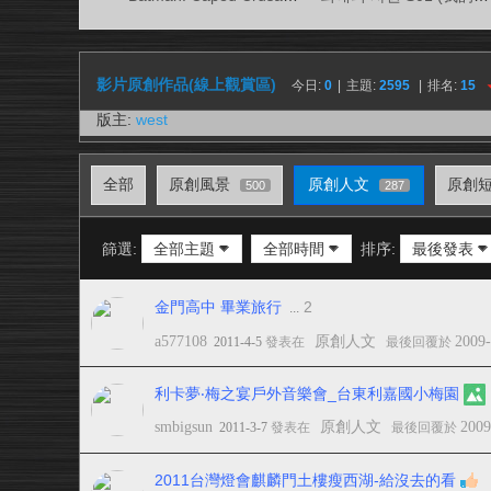
視
務
所
影片原創作品(線上觀賞區)
今日:
0
|
主題:
2595
|
排名:
15
版主:
west
全部
原創風景
原創人文
原創
500
287
篩選:
全部主題
全部時間
排序:
最後發表
金門高中 畢業旅行
2
...
a577108
原創人文
2009
2011-4-5
發表在
最後回覆於
利卡夢‧梅之宴戶外音樂會_台東利嘉國小梅園
smbigsun
原創人文
2009
2011-3-7
發表在
最後回覆於
2011台灣燈會麒麟門土樓瘦西湖-給沒去的看