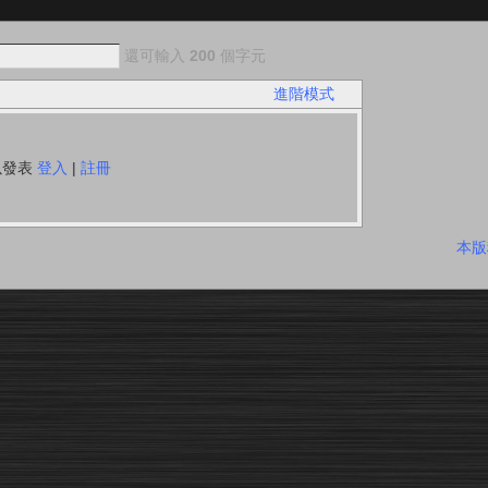
還可輸入
200
個字元
進階模式
以發表
登入
|
註冊
本版