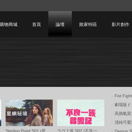
購物商城
首頁
論壇
敗家特區
影片創作
HTPC技術討論
Fist Fi
劇場版ドク
高挑氣質大
清純可愛第
Sterling Point S01 (星嶼秘境 第一季) Ama
ラヴ上等 S02 (不良一族尋愛記 第二季) Net
Demon Sl