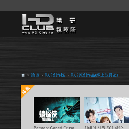
»
論壇
›
影片創作區
›
影片原創作品(線上觀賞區)
H
D.
Cl
ub
精
研
Batman: Caped Crusader S02 (蝙蝠俠披風戰
최애의 사원 S01 (我的偶像總裁 第一季) 中