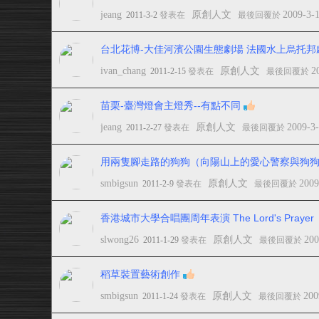
jeang
原創人文
2009-3-
2011-3-2
發表在
最後回覆於
台北花博-大佳河濱公園生態劇場 法國水上烏托邦
ivan_chang
原創人文
2
2011-2-15
發表在
最後回覆於
苗栗-臺灣燈會主燈秀--有點不同
jeang
原創人文
2009-3
2011-2-27
發表在
最後回覆於
用兩隻腳走路的狗狗（向陽山上的愛心警察與狗
smbigsun
原創人文
2009
2011-2-9
發表在
最後回覆於
香港城市大學合唱團周年表演 The Lord's Prayer
slwong26
原創人文
200
2011-1-29
發表在
最後回覆於
稻草裝置藝術創作
smbigsun
原創人文
200
2011-1-24
發表在
最後回覆於