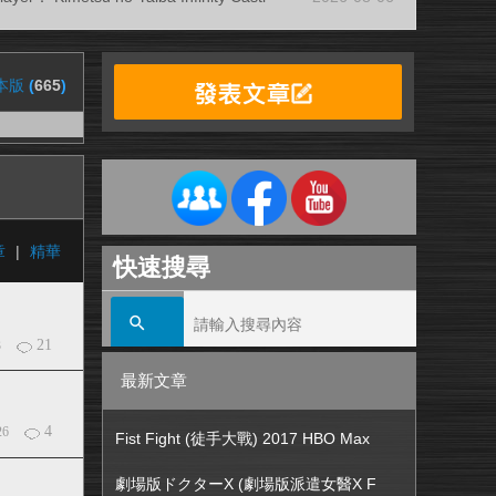
本版
(
665
)
章
|
精華
快速搜尋
21
3
最新文章
4
26
Fist Fight (徒手大戰) 2017 HBO Max
劇場版ドクターX (劇場版派遣女醫X F