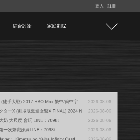
登入
註冊
綜合討論
家庭劇院
ght (徒手大戰) 2017 HBO Max 繁中/簡中字
2026-08-06
ターX (劇場版派遣女醫X FINAL) 2024 N
2026-08-06
奶 大尺度 會玩 LINE：7098t
2026-08-06
一次兼職妹妹LINE：7098t
2026-08-06
ayer： Kimetsu no Yaiba Infinity Castl
2026-08-06