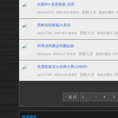
自製MV-昊恩家家-流星
absolut1111
原創人文
2
2010-10-9
發表在
最後回覆於
黑豹啦啦隊義大表演
jacky3346
原創人文
20
2010-10-1
發表在
最後回覆於
與導演馬耀談馬蘭姑娘
smbigsun
原創人文
200
2010-9-27
發表在
最後回覆於
美濃客家花火節煙火秀(1080P)
jacky3346
原創人文
20
2010-9-20
發表在
最後回覆於
返 回
1 ...
4
5
快速發表