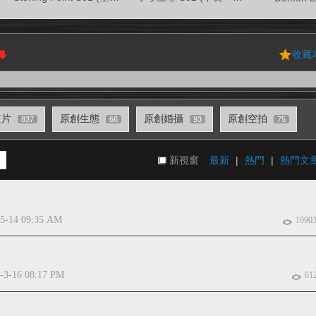
收藏
短片
原創生態
原創婚攝
原創空拍
837
66
93
75
新視窗
最新
|
熱門
|
熱門文
-5-14 09:35 AM
1090
-3-16 08:17 PM
61