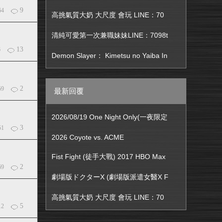
9
64
高挑氣質大奶 大尺度 會玩 LINE：70
清純可愛第一次兼職妹妹LINE：7098t
13
6
Demon Slayer： Kimetsu no Yaiba In
2
59
最新回覆
2026/08/19 One Night Only(一夜限定
3
51
2026 Coyote vs. ACME
Fist Fight (徒手大戰) 2017 HBO Max
2
69
劇場版ドクターX (劇場版派遣女醫X F
高挑氣質大奶 大尺度 會玩 LINE：70
5
12