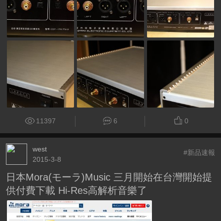
11397
6
0
west
#新品速報
2015-3-8
日本Mora(モーラ)Music 三月開始在台灣開始提
供付費下載 Hi-Res高解析音樂了