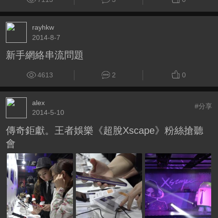
rayhkw
2014-8-7
新手網絡串流問題
4613
2
0
alex
#分享
2014-5-10
傳奇鉅獻。王者娛樂《超脫Xscape》粉絲搶聽
會