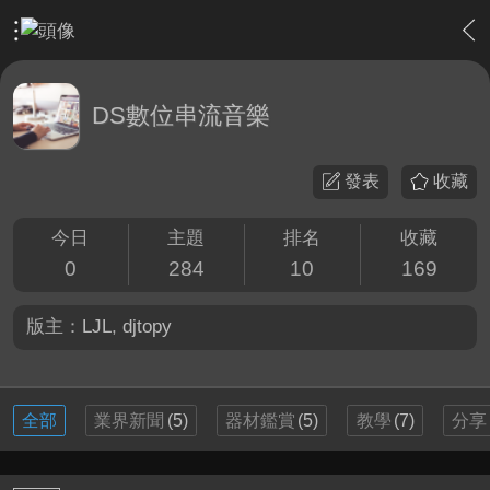
›
軟硬體相關技術
›
DS數位串流音樂
DS數位串流音樂
發表
收藏
今日
主題
排名
收藏
0
284
10
169
版主：
LJL
,
djtopy
全部
業界新聞
(5)
器材鑑賞
(5)
教學
(7)
分享