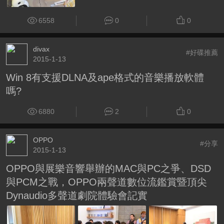
6558
0
0
divax
#好碟推薦
2015-1-13
Win 8有支援DLNA及ape格式的音樂播放軟體
嗎?
6880
2
0
OPPO
#分享
2015-1-13
OPPO與展樂音響舉辦的MAC與PC之爭、DSD
與PCM之戰，OPPO兩聲道數位流鑑賞暨頂尖
Dynaudio多聲道劇院體驗會記實