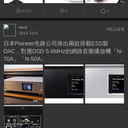
6233
1
0
west
#新品速報
2014-10-9
日本Pioneer先鋒公司推出兩款搭載ESS製
DAC，對應DSD 5.6MHz的網路音樂播放機「N-
70A」「N-50A」