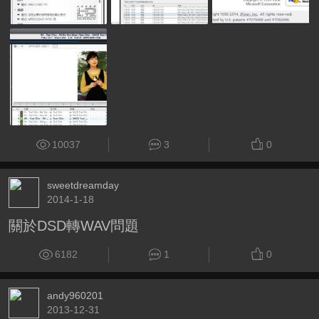
10037
3
0
sweetdreamday
2014-1-18
關於DSD轉WAV問題
6182
1
0
andy960201
2013-12-31