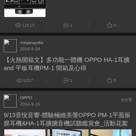
12613
1
0
minjanaudio
2014-9-24
【火熱開箱文】多功能一體機 OPPO HA-1耳擴
and 平板耳機PM-1 開箱及心得
5357
1
0
OPPO
#分享
2014-9-15
9/13音悅音響-體驗極緻美聲OPPO PM-1平面振
膜耳機&HA-1耳擴擴音機試聽鑑賞會_活動花絮