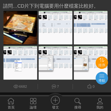
請問...CD片下到電腦要用什麼檔案比較好。
排序
導航
6682
7
0
makeover1986
#好碟推薦
2014-3-8
發文
首頁
論壇
搜尋
我的