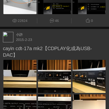
22824
46
0
小許
2015-2-23
cayin cdt-17a mk2【CDPLAY化成為USB-
DAC】