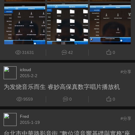
31631
42
0
icloud
#分享
2015-2-2
为发烧音乐而生 睿妙高保真数字唱片播放机
9559
0
0
Fred
#分享
2015-1-19
台北市中華路影音街 "數位流音響基礎與實務”座