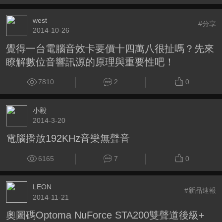
west
#分享
2014-10-26
覺得一台電腦音效卡要價十四萬八很扯嗎？先來
瞭解數位音響訊源的原理與重要性吧！
7810
2
0
小毅
2014-3-20
電腦播放192KHz音樂無聲音
6165
7
0
LEON
#新品速報
2014-11-21
奧圖碼Optoma NuForce STA200雙聲道後級+