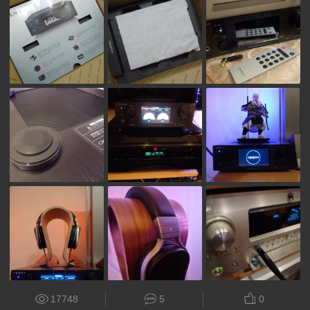
17748
5
0