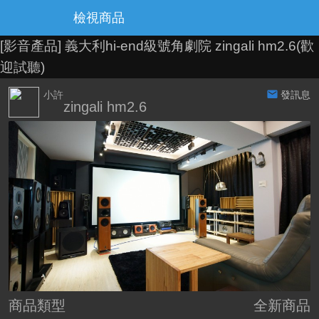
檢視商品
[影音產品]
義大利hi-end級號角劇院 zingali hm2.6(歡
迎試聽)
小許
發訊息
zingali hm2.6
商品類型
全新商品