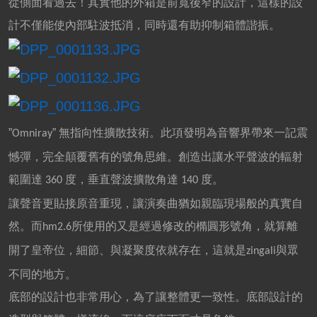
從側面看過去！其實他的外箱是前寬後窄的設計，這樣的設
計不僅能使內部駐波抵消，同時還有助抑制箱體諧振。
”
”
無指向性擴散技術。此項發明為音響界帶來一記震
Omniray
憾彈，完全顛覆舊有的號角思維。創造出讓水平聲波的輻射
範圍達
度，垂直聲波擴散角達
度。
360
140
讓聲音更貼接原音重現，讓演奏曲猶如親臨現場般的真實自
然。而
所使用的又是經過修改的橢圓形號角，就算離
hm2.6
開了皇帝位，細節、與凝聚度依就存在，這就是
與眾
zingali
不同的地方。
底部的設計也非常用心，為了讓整體更一致性。底部設計的