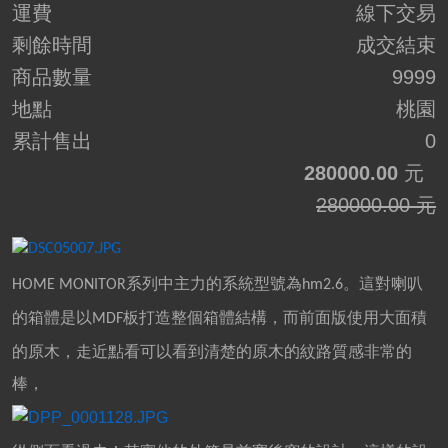
運費
線下交易
剩餘時間
成交結束
商品數量
9999
地點
桃園
累計售出
0
280000.00
元
280000.00 元
系列中主力的系統型號為
。這對喇叭
HOME MONITOR
hm2.6
的箱體是以
板打造整個箱體結構，而前面版使用大面積
MDF
的原木，走近點看可以看到清楚的原木的紋路質感非常的
棒，