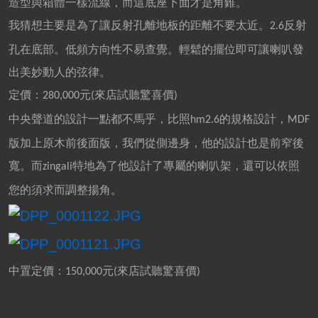
造型與箱體一樣流線，而這底座下面才是角錐。
我猜想主要是為了讓反射孔離地板的距離不要太近。
反射
2.6
孔在底部。低頻方向性不易查覺。輕鬆的擺位即可讓喇叭發
出美妙動人的弦律。
定價：
元
來店試聽驚喜價
280,000
(
)
中央聲道的設計一點都不馬乎，比照
的規格設計，
hm2.6
MDF
版加上原木前後面版，我們從側邊身，他的設計也是前窄後
寬。而
特地為了他設計了專屬的喇叭架，還可以依照
zingali
您的須求而調整揚角。
中置定價：
元
來店試聽驚喜價
150,000
(
)