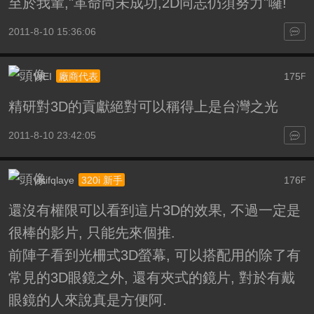
至於我輩,"革命尚未成功,2D同志仍須努力"囉!
2011-8-10 15:36:06
WEI
175
廠商代表
F
精研對3D的貢獻絕對可以稱得上是台灣之光
2011-8-10 23:42:05
vlsifqlaye
176
320i 新手
F
還沒有權限可以看到這片3D的效果, 不過一定是
很棒的影片, 只能先來個推.
前陣子看到光柵式3D螢幕, 可以搭配用的除了有
常見的3D眼鏡之外, 還有夾式的鏡片, 對於有戴
眼鏡的人來說真是方便阿.