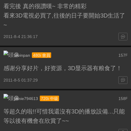
看完後 真的很讚嘆~ 非常的精彩
看來3D電視必買了,往後的日子要開始3D生活了
~
2011-8-4 21:36:17
arvinpan
157
480i 會員
F
感谢分享好片，好资源，3D显示器有粮食了！
2011-8-5 01:37:29
jamie794613
158
720i 中級
F
等超久的啦!!可惜我還沒有3D的播放設備...只能
等以後有機會在欣賞了~~