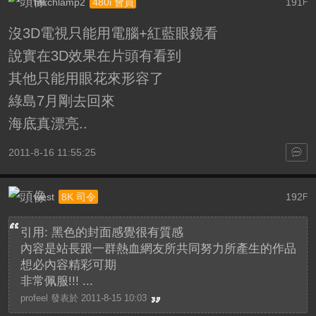
mxchlamp2
191
480i 會員
F
沒3D電視只能用電腦+紅藍眼鏡看
說實在3D效果在片頭有看到
其他只能用眼花來形容了
綠島7月剛去回來
海底真漂亮..
2011-8-16 11:55:25
west
192
8K 司令
F
引用: 黑色的封面感覺很有質感
內容是站長跟一群熱血網友所共同努力所產生的作品
想必內容精彩可期
非常佩服!!! ...
profeel 發表於 2011-8-15 10:03