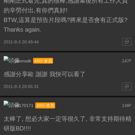
剛剛正式看完,真的很棒,感謝幕後所有工作人員
的辛勞付出,有你們真好!
BTW,這算是預告片段嗎?將來是否會有正式版?
Thanks again.
2011-8-3 20:49:44
jasonsdk
147
480i 會員
F
感謝分享歐 謝謝 我快可以看了
2011-8-3 20:55:31
lot170171
148
480i 會員
F
太棒了, 想必大家一定等很久了, 非常支持期待精
研版BD!!!!