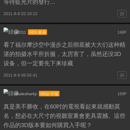
等待藍光片的發行...
2011-8-8 02:18:22
ty2011
168
480i 會員
F
看了福尔摩沙空中漫步之后彻底被大大们这种精
湛的拍摄水平所折服，太厉害了，虽然还没3D
设备，但一定要先下来珍藏
2011-8-8 06:55:41
whalesharkjr
169
480p 中級
F
真是美不勝收，在60吋的電視看起來就感動莫
名，想必在大尺寸的視聽室裏會更具震撼。這些
作品的3D版本要如何購買入手呢？