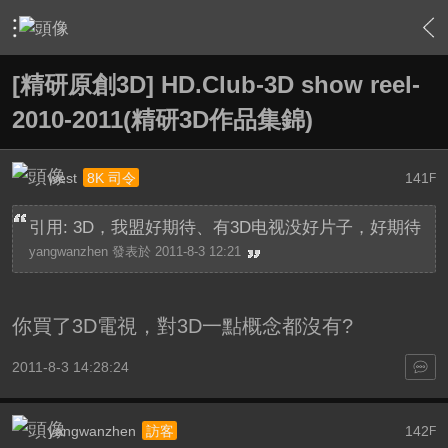
›
影片創作區
›
精研原創作品(下載區)
›
內容
[精研原創3D] HD.Club-3D show reel-
2010-2011(精研3D作品集錦)
west
141
8K 司令
F
引用: 3D，我盟好期待、有3D电视没好片子，好期待
yangwanzhen 發表於 2011-8-3 12:21
你買了3D電視，對3D一點概念都沒有?
2011-8-3 14:28:24
yangwanzhen
142
訪客
F