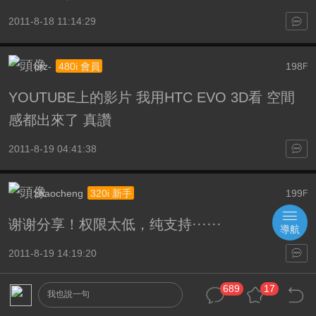
2011-8-18 11:14:29
orz-
198
480i 會員
F
YOUTUBE上的影片 我用HTC EVO 3D看 空間
感都出來了 真讚
2011-8-19 04:41:38
zhaocheng
199
320i 新手
F
谢谢分享！权限太低，纯支持······
導航
2011-8-19 14:19:20
689
17
我也說一句
1080PFIRST
200
480i 會員
F