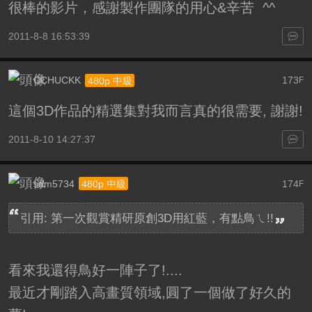
很棒的影片，感謝製作團隊的用心&辛苦 ^^
2011-8-8 16:53:39
CCHUCKK
173
480p 中級
F
這個3D作品的精選集對我而言真的很需要, 謝謝!
2011-8-10 14:27:37
sdm5734
174
480p 中級
F
引用: 第一次觀賞精研原創3D用紅藍，有點鳥ㄟ!!
看來我還得鳥好一陣子了!....
最近才剛踏入高畫質領域,圓了一個做了好久的