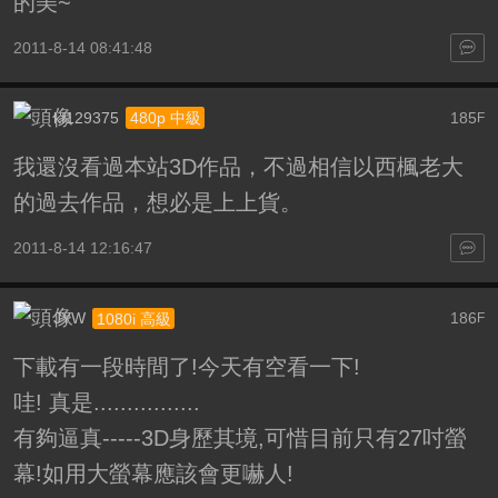
的美~
2011-8-14 08:41:48
kf129375
185
480p 中級
F
我還沒看過本站3D作品，不過相信以西楓老大
的過去作品，想必是上上貨。
2011-8-14 12:16:47
JYW
186
1080i 高級
F
下載有一段時間了!今天有空看一下!
哇! 真是................
有夠逼真-----3D身歷其境,可惜目前只有27吋螢
幕!如用大螢幕應該會更嚇人!