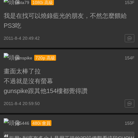
cmta79
153
1080i 高級
F
我是在找可以燒錄藍光的朋友，不然怎麼餵給
PS3吃
2011-8-4 20:49:42
gunspike
154
720p 高級
F
畫面太棒了拉
不過就是沒有螢幕
gunspike跟其他154樓都覺得讚
2011-8-4 20:59:50
yg5446
155
480i 會員
F