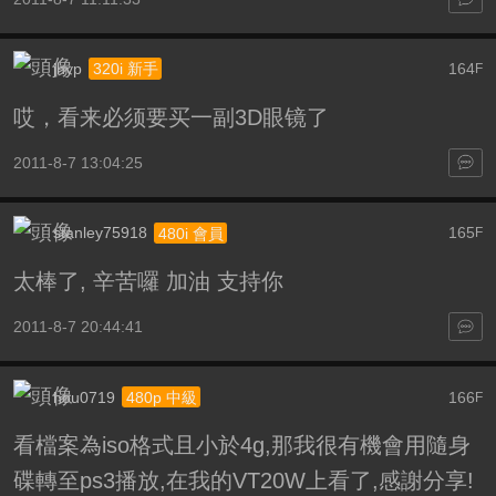
jhyp
164
320i 新手
F
哎，看来必须要买一副3D眼镜了
2011-8-7 13:04:25
stanley75918
165
480i 會員
F
太棒了, 辛苦囉 加油 支持你
2011-8-7 20:44:41
hou0719
166
480p 中級
F
看檔案為iso格式且小於4g,那我很有機會用隨身
碟轉至ps3播放,在我的VT20W上看了,感謝分享!