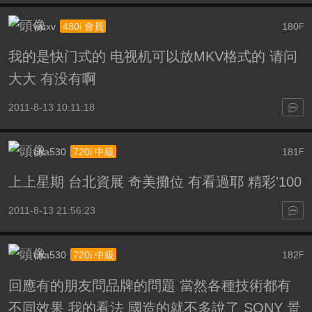
wuxv
180
480i 會員
F
我的是快门式的 电视机可以放MKV格式的 请问
大大 有没有啊
2011-8-13 10:11:18
cha530
181
720i 中級
F
上上星期 台北資展 奇美攤位 有看過耶 精彩'100
2011-8-13 21:56:23
cha530
182
720i 中級
F
回應有的朋友問品牌的問題 當然各種技術都有
不同效果 我的看法 國造的就不多說了 SONY 景