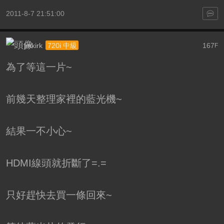
2011-8-7 21:51:00
jmkirk
167
720i 中級
F
為了等這一片~
前幾天整理家裡的藍光機~
結果一不小心~
HDMI線頭就折斷了=.=
只好趕快去買一條回來~