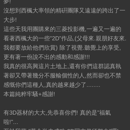
夢!
沒想到西楓大率領的精硏團隊又遠遠的跨出了一
大步!
這些天我用團購來的三菱投影機,一遍又一遍的
看著西楓大的一些"2D"作品,(父母來.親朋好友來.
我都要放給他們欣賞) 除了視覺.聽覺上的享受,
更有著一份說不出的感動和感謝!!!
我真的很高興這片土地上,還有你們這群認真執
著卻又帶著幾分不服輸個性的人,然而卻也不禁
感慨你們這種人,真的越來越少了........
本篇純粹牢騷+感謝!
有3D器材的大大,先恭喜你們! 真的是"福氣
啦!"...