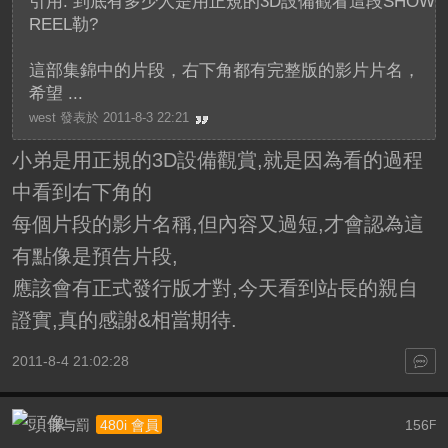
引用: 到底有多少人是用正規的3D設備觀看這段SHOW
REEL勒?
這部集錦中的片段，右下角都有完整版的影片片名，
希望 ...
west 發表於 2011-8-3 22:21
小弟是用正規的3D設備觀賞,就是因為看的過程
中看到右下角的
每個片段的影片名稱,但內容又過短,才會認為這
有點像是預告片段,
應該會有正式發行版才對,今天看到站長的親自
證實,真的感謝&相當期待.
2011-8-4 21:02:28
罪与罰
156
480i 會員
F