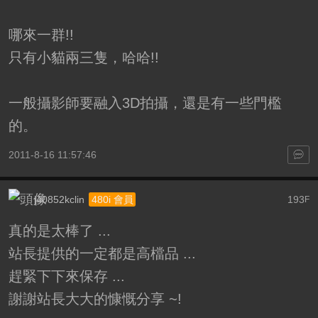
哪來一群!!
只有小貓兩三隻，哈哈!!
一般攝影師要融入3D拍攝，還是有一些門檻
的。
2011-8-16 11:57:46
j40852kclin
193
480i 會員
F
真的是太棒了 ...
站長提供的一定都是高檔品 ...
趕緊下下來保存 ...
謝謝站長大大的慷慨分享 ~!