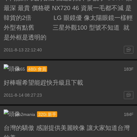
最深 最貴 價格硬 NX720 46 資展一毛都不減 是
韓貨的2倍 LG 眼鏡優 像太陽眼鏡一樣輕
外型有點舊 三星外觀100 型號不知道 就
是外框是透明的
2011-8-13 22:12:40
stk65
183
480i 會員
F
好棒喔希望能趕快升級且下載
2011-8-14 08:27:23
am2mania
184
320i 新手
F
台灣的驕傲 感謝提供美麗映像 讓大家知道台灣