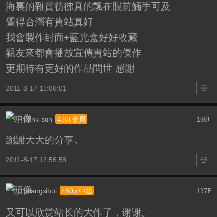
海裏的雜質彷彿真的飄在眼前觸手可及
覺得台灣有貴站真好
我會製作封面+藍光盒好好收藏
親友來都會播放宣傳貴站的傑作
更期待有更好的作品問世 感謝
2011-8-17 13:06:01
frank-sun
196
480i 會員
F
謝謝大大的分享。
2011-8-17 13:56:58
huangxihui
197
480p 中級
F
又可以欣赏站长的大作了，谢谢。