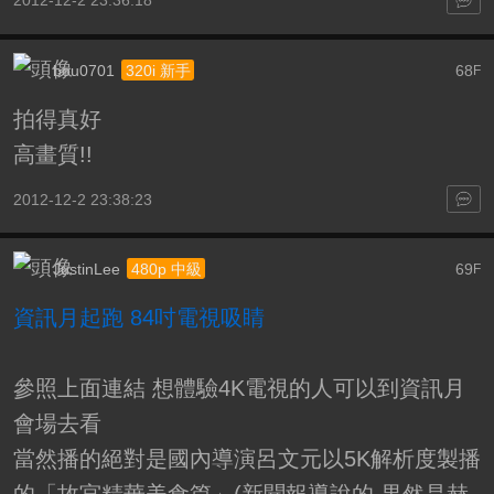
2012-12-2 23:36:18
bou0701
68
320i 新手
F
拍得真好
高畫質!!
2012-12-2 23:38:23
JustinLee
69
480p 中級
F
資訊月起跑 84吋電視吸睛
參照上面連結 想體驗4K電視的人可以到資訊月
會場去看
當然播的絕對是國內導演呂文元以5K解析度製播
的「故宮精華美食篇」(新聞報導說的 果然是赫