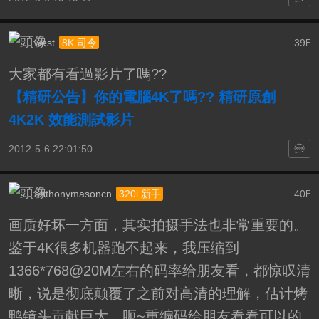
west
39
8K 司令
F
大家都有看過影片了嗎??
【精研公告】你的電腦4K了嗎?? 精研原創
4K2K 效能測試影片
2012-5-6 22:01:50
anthonymasoncn
40
320i 新手
F
画质好坏一方面，其实拍摄手法也非常重要的。
鉴于4K很多机器跑不起来，我压缩到
1366*768@20M左右的码率给朋友看，都惊叹清
晰，说是彻底颠覆了之前对高清的理解，估计烤
鸭镜头贡献巨大。呃~重编码给朋友看看可以的