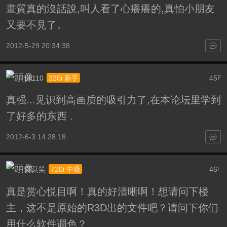
畫質真的沒話說,叫人看了心癢癢的,真怕小朋友
又要不見了。
2012-5-29 20:34:38
pk110
45
320i 新手
F
真强...见识到高画质的吸引力了,在本论坛里学到
了好多的东西 .
2012-6-3 14:28:18
君莫笑
46
720i 中級
F
真是赏心悦目啊！真的好清晰啊！想请问下楼
主，这不是原始的R3D出的文件吧？请问下你们
用什么软件调色？