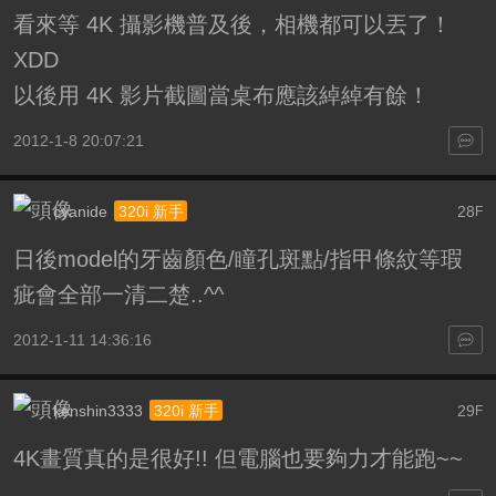
看來等 4K 攝影機普及後，相機都可以丟了！
XDD
以後用 4K 影片截圖當桌布應該綽綽有餘！
2012-1-8 20:07:21
cyanide
28
320i 新手
F
日後model的牙齒顏色/瞳孔斑點/指甲條紋等瑕
疵會全部一清二楚..^^
2012-1-11 14:36:16
kenshin3333
29
320i 新手
F
4K畫質真的是很好!! 但電腦也要夠力才能跑~~