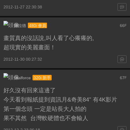
2012-11-27 22:30:38
圖拉德
66
480i 會員
F
畫質真的沒話說,叫人看了心癢癢的,
超現實的美麗畫面！
2012-11-30 00:27:32
finalforce
67
320i 新手
F
好久沒有回來這邊了
今天看到報紙提到資訊月&奇美84" 有4K影片
第一個念頭 一定是站長大人拍的
果不其然 台灣軟硬體也不會輸人