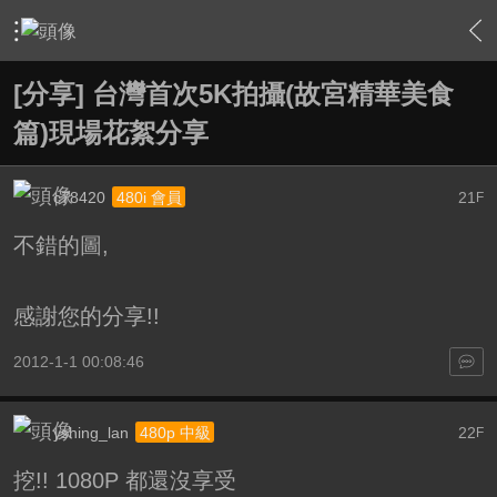
›
影片創作區
›
影片創作綜合討論
›
內容
[分享] 台灣首次5K拍攝(故宮精華美食
篇)現場花絮分享
c78420
21
480i 會員
F
不錯的圖,
感謝您的分享!!
2012-1-1 00:08:46
yshing_lan
22
480p 中級
F
挖!! 1080P 都還沒享受