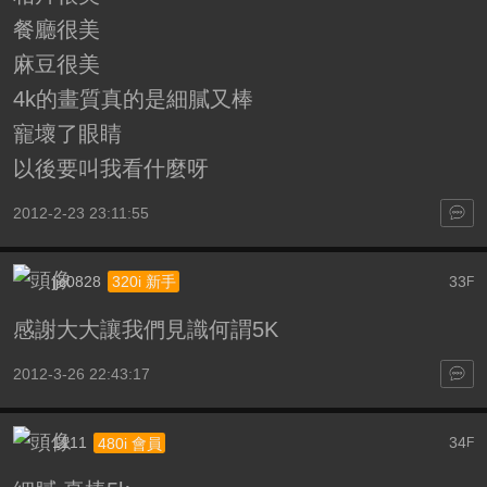
餐廳很美
麻豆很美
4k的畫質真的是細膩又棒
寵壞了眼睛
以後要叫我看什麼呀
2012-2-23 23:11:55
jjc0828
33
320i 新手
F
感謝大大讓我們見識何謂5K
2012-3-26 22:43:17
1111
34
480i 會員
F