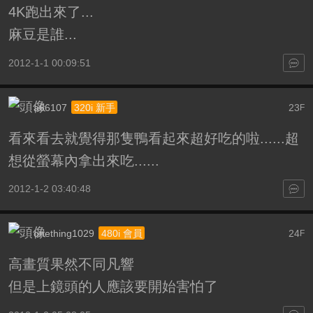
4K跑出來了...
麻豆是誰...
2012-1-1 00:09:51
a66107
23
320i 新手
F
看來看去就覺得那隻鴨看起來超好吃的啦......超
想從螢幕內拿出來吃......
2012-1-2 03:40:48
onething1029
24
480i 會員
F
高畫質果然不同凡響
但是上鏡頭的人應該要開始害怕了