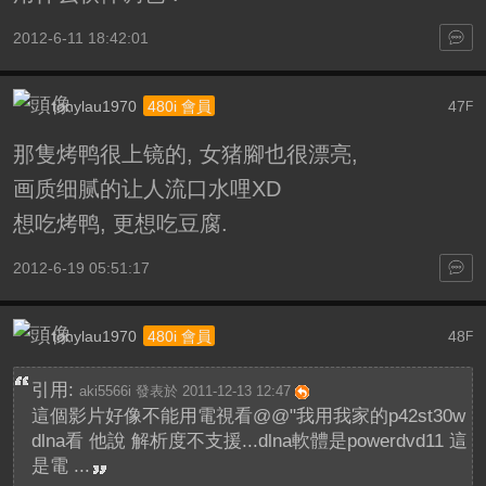
2012-6-11 18:42:01
tonylau1970
47
480i 會員
F
那隻烤鸭很上镜的, 女猪腳也很漂亮,
画质细腻的让人流口水哩XD
想吃烤鸭, 更想吃豆腐.
2012-6-19 05:51:17
tonylau1970
48
480i 會員
F
引用:
aki5566i 發表於 2011-12-13 12:47
這個影片好像不能用電視看@@"我用我家的p42st30w
dlna看 他說 解析度不支援...dlna軟體是powerdvd11 這
是電 ...