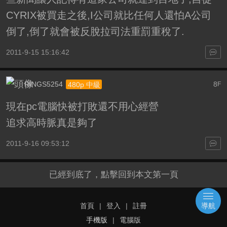
CYRIX被買走之後,I公司就比任何人還怕A公司
倒了,倒了就會被反脫拉司法重罰重稅了.
2011-9-15 15:16:42
RINGS5254
8
480p 中級
F
現在pc電腦快被打敗還不用心經營
追求高時脈真是夠了
2011-9-16 09:53:12
已經到底了，點擊回到本文第一頁
首頁
|
登入
|
註冊
導航
手機版
|
電腦版