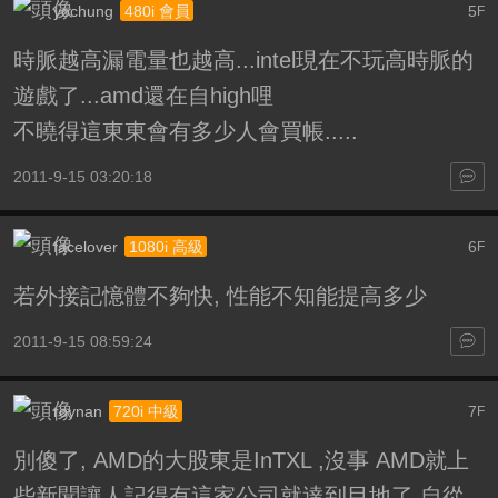
yochung
5
480i 會員
F
時脈越高漏電量也越高...intel現在不玩高時脈的
遊戲了...amd還在自high哩
不曉得這東東會有多少人會買帳.....
2011-9-15 03:20:18
facelover
6
1080i 高級
F
若外接記憶體不夠快, 性能不知能提高多少
2011-9-15 08:59:24
roynan
7
720i 中級
F
別傻了, AMD的大股東是InTXL ,沒事 AMD就上
些新聞讓人記得有這家公司就達到目地了,自從