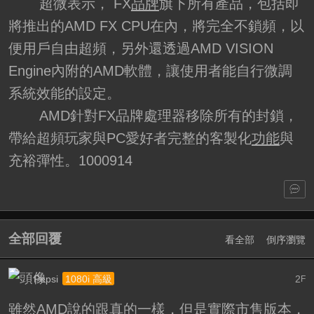
超微表示， FX
品牌
旗下所有產品，包括即
將推出的AMD FX CPU在內，將完全不鎖頻，以
便用戶自由超頻，另外還透過AMD VISION
Engine內附的AMD軟體，讓使用者能自行微調
系統效能的設定。
AMD針對FX品牌處理器移除所有的封鎖，
帶給超頻玩家與PC愛好者完整的客製化
功能
與
充裕彈性。1000914
全部回覆
看全部
倒序瀏覽
Pepsi
2
1080i 高級
F
雖然AMD說的跟真的一樣，但是實際市售版本，