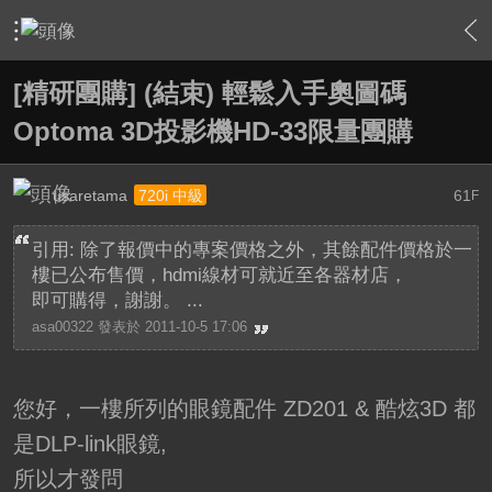
›
敗家特區 For Sale or Trade
›
一起團購區 Group Buy
›
內
[精研團購] (結束) 輕鬆入手奧圖碼
Optoma 3D投影機HD-33限量團購
usaretama
61
720i 中級
F
引用: 除了報價中的專案價格之外，其餘配件價格於一
樓已公布售價，hdmi線材可就近至各器材店，
即可購得，謝謝。 ...
asa00322 發表於 2011-10-5 17:06
您好，一樓所列的眼鏡配件 ZD201 & 酷炫3D 都
是DLP-link眼鏡,
所以才發問