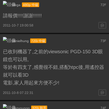
Mega
72
480p 中級
F
請報價!!!!謝謝!!!!!!
2011-10-7 19:00:58
danielhung
73
720i 中級
F
已收到機器了,之前的viewsonic PGD-150 3D眼
鏡也可以用,
等於有四支了,感覺很不錯,搭配htpc後,用遙控器
就可以看3D
電影,家人用起來方便不少!
2011-10-8 07:22:31
alanyoungg
74
320i 新手
F