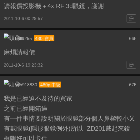
請報價投影機＋4x RF 3d眼鏡，謝謝
2011-10-6 00:29:57
ball9255
66
480i 會員
F
麻煩請報價
2011-10-6 19:23:32
yeh918830
67
480p 中級
F
我是已經迫不及待的買家
之前已經開箱過
有一件事情要說明關於眼鏡部分個人鼻樑較小又
有戴眼鏡(隱形眼鏡例外)所以 ZD201戴起來鏡
框剛好可以卡住