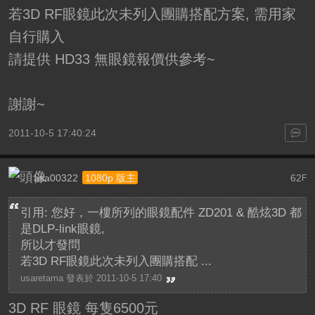
若3D RF眼鏡此次未列入團購搭配方案, 需用家
自行購入
請提供 HD33 無眼鏡報價供參考~
謝謝~
2011-10-5 17:40:24
asa00322
62
1080p 版主
F
引用: 您好，一樓所列的眼鏡配件 ZD201 & 酷炫3D 都
是DLP-link眼鏡,
所以才發問
若3D RF眼鏡此次未列入團購搭配 ...
usaretama 發表於 2011-10-5 17:40
3D RF 眼鏡 每隻6500元