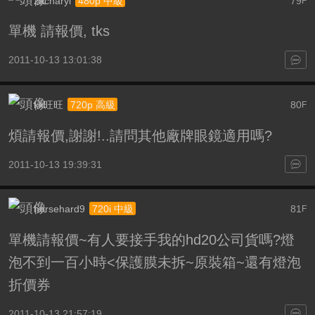
zacharyi
79
480p 中級
F
單機 請報價, tks
2011-10-13 13:01:38
kk旺旺
80
720p 高級
F
煩請報價,謝謝!..請問其他廠牌眼鏡適用嗎?
2011-10-13 19:39:31
horsehard9
81
720i 中級
F
單機請報價~有人要接手我的hd20公司貨嗎?燈
泡不到一百小時<保護膜未拆~原裝箱~還有燈泡
折價券
2011-10-13 21:57:19